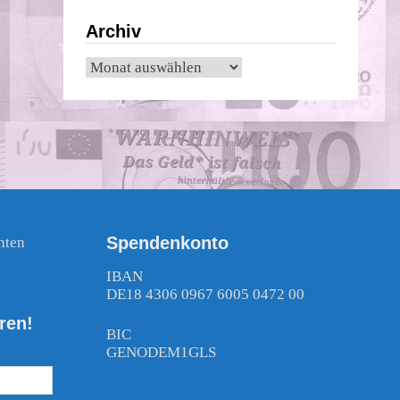
Archiv
Archiv
Spendenkonto
nten
!
IBAN
DE18 4306 0967 6005 0472 00
ren!
BIC
GENODEM1GLS