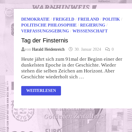
DEMOKRATIE
/
FREIGELD
/
FREILAND
/
POLITIK
/
POLITISCHE PHILOSOPHIE
/
REGIERUNG
/
VERFASSUNGSGEBUNG
/
WISSSENSCHAFT
Tag der Finsternis
von
Harald Heidenreich
30. Januar 2024
0
Heute jährt sich zum 91mal der Beginn einer der
dunkelsten Epoche in der Geschichte. Wieder
stehen die selben Zeichen am Horizont. Aber
Geschichte wiederholt sich …
TAG
WEITERLESEN
DER
FINSTERNIS