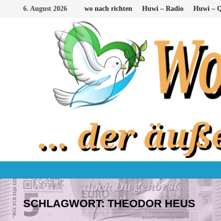
Zum
6. August 2026
wo nach richten
Huwi – Radio
Huwi – Q
Inhalt
springen
SCHLAGWORT:
THEODOR HEUS