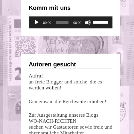
Komm mit uns
Audio-
Pfeiltasten
00:00
00:00
Player
Hoch/Runter
benutzen,
um
die
Lautstärke
zu
regeln.
Autoren gesucht
Aufruf!
an freie Blogger und solche, die es
werden wollen!
Gemeinsam die Reichweite erhöhen!
Zur Ausgestaltung unseres Blogs
WO-NACH-RICHTEN
suchen wir Gastautoren sowie freie und
ehrenamtliche Mitarbeiter.