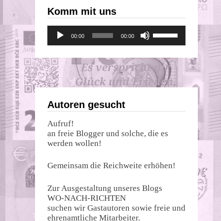
Komm mit uns
Audio-
Pfeiltasten
00:00
00:00
Player
Hoch/Runter
benutzen,
um
die
Lautstärke
zu
regeln.
Autoren gesucht
Aufruf!
an freie Blogger und solche, die es
werden wollen!
Gemeinsam die Reichweite erhöhen!
Zur Ausgestaltung unseres Blogs
WO-NACH-RICHTEN
suchen wir Gastautoren sowie freie und
ehrenamtliche Mitarbeiter.