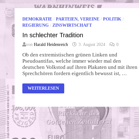
DEMOKRATIE
/
PARTEIEN, VEREINE
/
POLITIK
/
REGIERUNG
/
ZINSWIRTSCHAFT
In schlechter Tradition
von
Harald Heidenreich
3. August 2024
0
Ob den extremistischen grünen Linken und
Pseudoantifas, welche immer wieder mal den
deutschen Volkstod auf ihren Plakaten und mit ihren
Sprechchören fordern eigentlich bewusst ist, …
IN
WEITERLESEN
SCHLECHTER
TRADITION