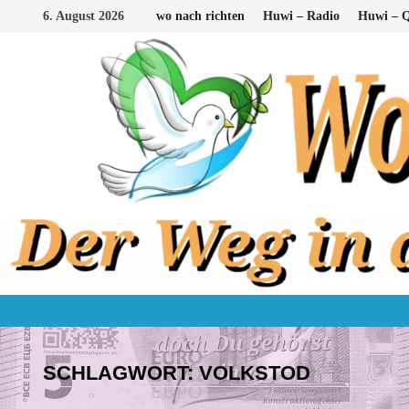
Zum
6. August 2026
wo nach richten
Huwi – Radio
Huwi – Q
Inhalt
springen
SCHLAGWORT:
VOLKSTOD