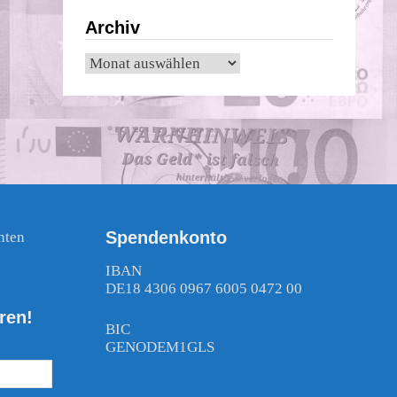
Archiv
Archiv
Spendenkonto
nten
!
IBAN
DE18 4306 0967 6005 0472 00
ren!
BIC
GENODEM1GLS