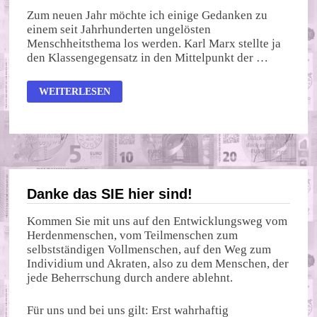
Zum neuen Jahr möchte ich einige Gedanken zu
einem seit Jahrhunderten ungelösten
Menschheitsthema los werden. Karl Marx stellte ja
den Klassengegensatz in den Mittelpunkt der …
KARL
WEITERLESEN
MARX,
DER
ZINS
UND
DIE
AUSBEUTUNG
Danke das SIE hier sind!
Kommen Sie mit uns auf den Entwicklungsweg vom
Herdenmenschen, vom Teilmenschen zum
selbstständigen Vollmenschen, auf den Weg zum
Individium und Akraten, also zu dem Menschen, der
jede Beherrschung durch andere ablehnt.
Für uns und bei uns gilt: Erst wahrhaftig