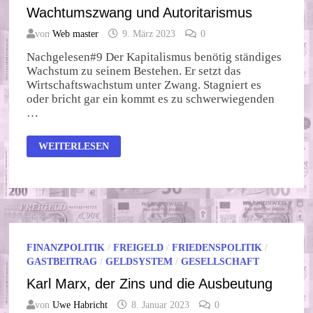
Wachtumszwang und Autoritarismus
von
Web master
9. März 2023
0
Nachgelesen#9 Der Kapitalismus benötig ständiges
Wachstum zu seinem Bestehen. Er setzt das
Wirtschaftswachstum unter Zwang. Stagniert es
oder bricht gar ein kommt es zu schwerwiegenden
…
WACHTUMSZWANG
WEITERLESEN
UND
AUTORITARISMUS
FINANZPOLITIK
/
FREIGELD
/
FRIEDENSPOLITIK
/
GASTBEITRAG
/
GELDSYSTEM
/
GESELLSCHAFT
Karl Marx, der Zins und die Ausbeutung
von
Uwe Habricht
8. Januar 2023
0