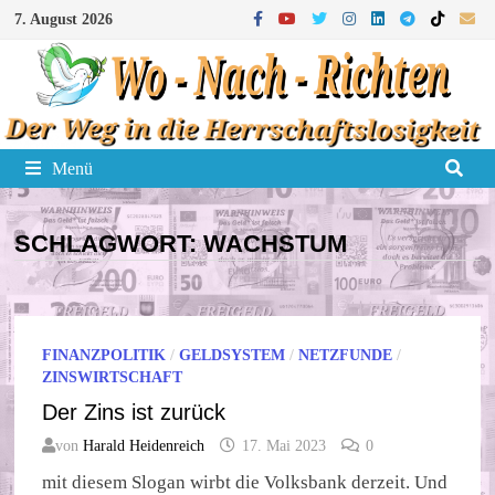
Zum
7. August 2026
Inhalt
springen
Menü
SCHLAGWORT:
WACHSTUM
FINANZPOLITIK
/
GELDSYSTEM
/
NETZFUNDE
/
ZINSWIRTSCHAFT
Der Zins ist zurück
von
Harald Heidenreich
17. Mai 2023
0
mit diesem Slogan wirbt die Volksbank derzeit. Und