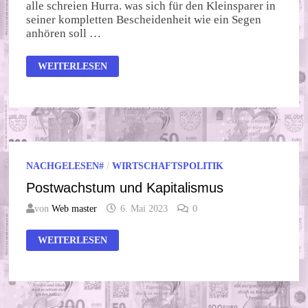
alle schreien Hurra. was sich für den Kleinsparer in
seiner kompletten Bescheidenheit wie ein Segen
anhören soll …
DER
WEITERLESEN
ZINS
IST
ZURÜCK
NACHGELESEN#
/
WIRTSCHAFTSPOLITIK
Postwachstum und Kapitalismus
von
Web master
6. Mai 2023
0
POSTWACHSTUM
WEITERLESEN
UND
KAPITALISMUS