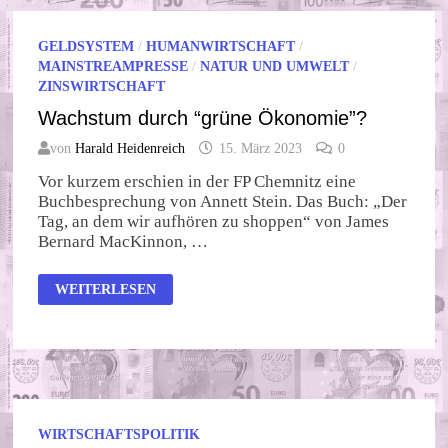
GELDSYSTEM
/
HUMANWIRTSCHAFT
/
MAINSTREAMPRESSE
/
NATUR UND UMWELT
/
ZINSWIRTSCHAFT
Wachstum durch “grüne Ökonomie”?
von
Harald Heidenreich
15. März 2023
0
Vor kurzem erschien in der FP Chemnitz eine
Buchbesprechung von Annett Stein. Das Buch: „Der
Tag, an dem wir aufhören zu shoppen“ von James
Bernard MacKinnon, …
WACHSTUM
WEITERLESEN
DURCH
“GRÜNE
ÖKONOMIE”?
WIRTSCHAFTSPOLITIK