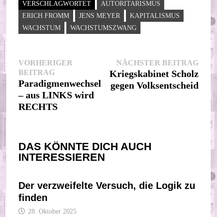
VERSCHLAGWORTET
AUTORITARISMUS
ERICH FROMM
JENS MEYER
KAPITALISMUS
WACHSTUM
WACHSTUMSZWANG
Beitragsnavigation
Nächs
VORHERIGER
NÄCHSTER BEITRAG
Vorheriger
Beitr
BEITRAG
Kriegskabinet Scholz
Beitrag:
Paradigmenwechsel
gegen Volksentscheid
– aus LINKS wird
RECHTS
DAS KÖNNTE DICH AUCH
INTERESSIEREN
Der verzweifelte Versuch, die Logik zu
finden
28. Oktober 2025