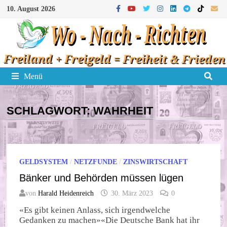
Zum
10. August 2026
Inhalt
springen
Menü
SCHLAGWORT:
WAHRHEIT
GELDSYSTEM
/
NETZFUNDE
/
ZINSWIRTSCHAFT
Bänker und Behörden müssen lügen
von
Harald Heidenreich
30. März 2023
0
«Es gibt keinen Anlass, sich irgendwelche
Gedanken zu machen»«Die Deutsche Bank hat ihr