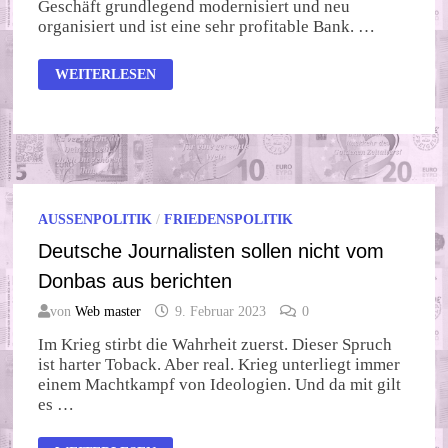
Geschäft grundlegend modernisiert und neu
organisiert und ist eine sehr profitable Bank. …
BÄNKER
WEITERLESEN
UND
BEHÖRDEN
MÜSSEN
LÜGEN
AUSSENPOLITIK
/
FRIEDENSPOLITIK
Deutsche Journalisten sollen nicht vom
Donbas aus berichten
von
Web master
9. Februar 2023
0
Im Krieg stirbt die Wahrheit zuerst. Dieser Spruch
ist harter Toback. Aber real. Krieg unterliegt immer
einem Machtkampf von Ideologien. Und da mit gilt
es …
DEUTSCHE