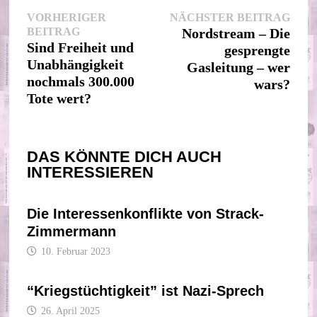
Beitragsnavigation
Nächs
VORHERIGER
NÄCHSTER BEITRAG
Vorheriger
Beitr
BEITRAG
Nordstream – Die
Beitrag:
Sind Freiheit und
gesprengte
Unabhängigkeit
Gasleitung – wer
nochmals 300.000
wars?
Tote wert?
DAS KÖNNTE DICH AUCH
INTERESSIEREN
Die Interessenkonflikte von Strack-
Zimmermann
10. Februar 2023
“Kriegstüchtigkeit” ist Nazi-Sprech
26. April 2025