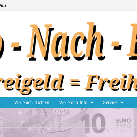
uiz
Wo-Nach-Richten
Wo-Noch-Info
Service