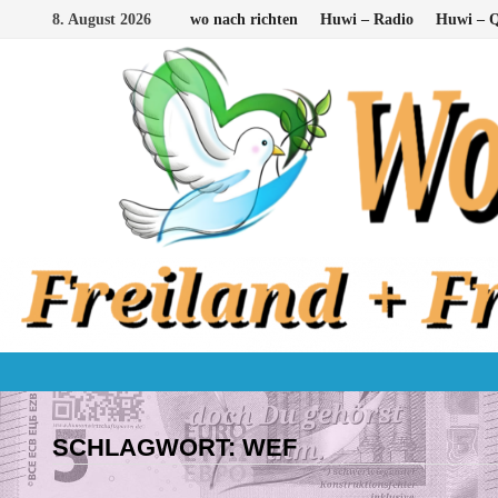
Zum
8. August 2026
wo nach richten
Huwi – Radio
Huwi – Q
Inhalt
springen
SCHLAGWORT:
WEF