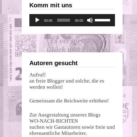
Komm mit uns
Audio-
Pfeiltasten
00:00
00:00
Player
Hoch/Runter
benutzen,
um
die
Lautstärke
zu
regeln.
Autoren gesucht
Aufruf!
an freie Blogger und solche, die es
werden wollen!
Gemeinsam die Reichweite erhöhen!
Zur Ausgestaltung unseres Blogs
WO-NACH-RICHTEN
suchen wir Gastautoren sowie freie und
ehrenamtliche Mitarbeiter.