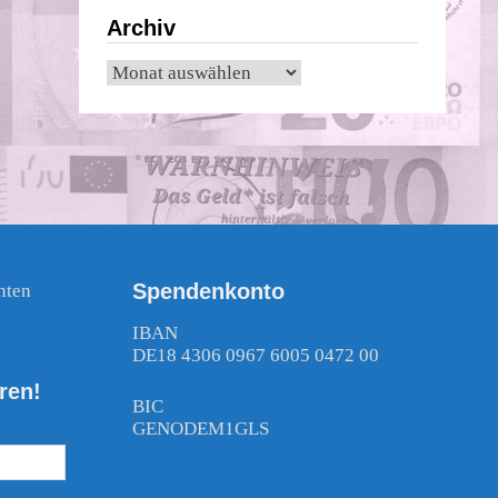
Archiv
Archiv
Spendenkonto
nten
!
IBAN
DE18 4306 0967 6005 0472 00
ren!
BIC
GENODEM1GLS