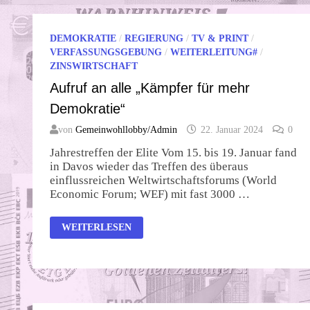
DEMOKRATIE
/
REGIERUNG
/
TV & PRINT
/
VERFASSUNGSGEBUNG
/
WEITERLEITUNG#
/
ZINSWIRTSCHAFT
Aufruf an alle „Kämpfer für mehr
Demokratie“
von
Gemeinwohllobby/Admin
22. Januar 2024
0
Jahrestreffen der Elite Vom 15. bis 19. Januar fand
in Davos wieder das Treffen des überaus
einflussreichen Weltwirtschaftsforums (World
Economic Forum; WEF) mit fast 3000 …
AUFRUF
WEITERLESEN
AN
ALLE
„KÄMPFER
FÜR
MEHR
DEMOKRATIE“