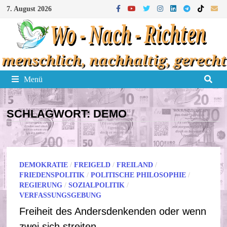
Zum
7. August 2026
Inhalt
springen
Menü
SCHLAGWORT:
DEMO
DEMOKRATIE
/
FREIGELD
/
FREILAND
/
FRIEDENSPOLITIK
/
POLITISCHE PHILOSOPHIE
/
REGIERUNG
/
SOZIALPOLITIK
/
VERFASSUNGSGEBUNG
Freiheit des Andersdenkenden oder wenn
zwei sich streiten …