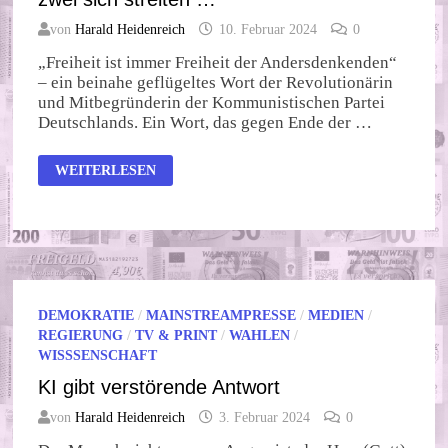
von
Harald Heidenreich
10. Februar 2024
0
„Freiheit ist immer Freiheit der Andersdenkenden“
– ein beinahe geflügeltes Wort der Revolutionärin
und Mitbegründerin der Kommunistischen Partei
Deutschlands. Ein Wort, das gegen Ende der …
FREIHEIT
WEITERLESEN
DES
ANDERSDENKENDEN
ODER
WENN
ZWEI
SICH
STREITEN
…
DEMOKRATIE
/
MAINSTREAMPRESSE
/
MEDIEN
/
REGIERUNG
/
TV & PRINT
/
WAHLEN
/
WISSSENSCHAFT
KI gibt verstörende Antwort
von
Harald Heidenreich
3. Februar 2024
0