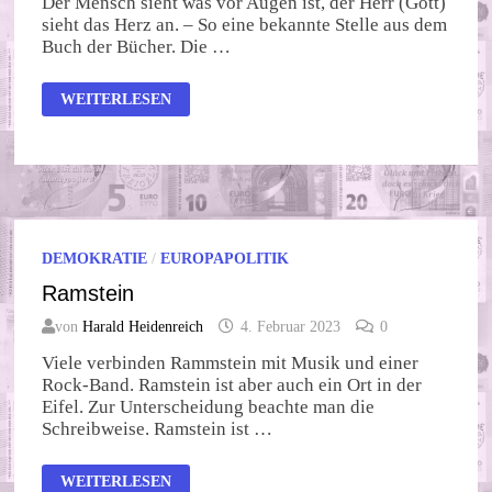
Der Mensch sieht was vor Augen ist, der Herr (Gott)
sieht das Herz an. – So eine bekannte Stelle aus dem
Buch der Bücher. Die …
KI
WEITERLESEN
GIBT
VERSTÖRENDE
ANTWORT
DEMOKRATIE
/
EUROPAPOLITIK
Ramstein
von
Harald Heidenreich
4. Februar 2023
0
Viele verbinden Rammstein mit Musik und einer
Rock-Band. Ramstein ist aber auch ein Ort in der
Eifel. Zur Unterscheidung beachte man die
Schreibweise. Ramstein ist …
RAMSTEIN
WEITERLESEN