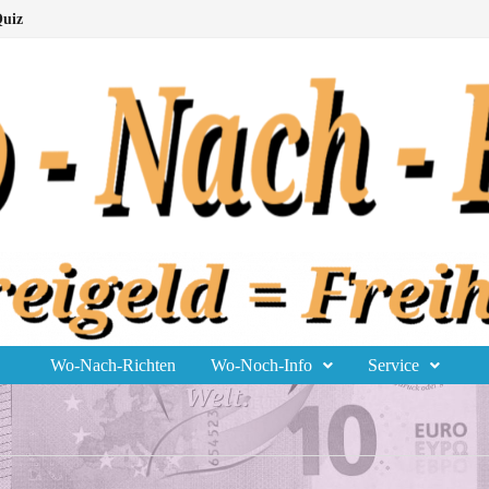
uiz
Wo-Nach-Richten
Wo-Noch-Info
Service