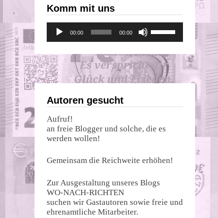
Komm mit uns
Audio-
Pfeiltasten
00:00
00:00
Player
Hoch/Runter
benutzen,
um
die
Lautstärke
zu
regeln.
Autoren gesucht
Aufruf!
an freie Blogger und solche, die es
werden wollen!
Gemeinsam die Reichweite erhöhen!
Zur Ausgestaltung unseres Blogs
WO-NACH-RICHTEN
suchen wir Gastautoren sowie freie und
ehrenamtliche Mitarbeiter.