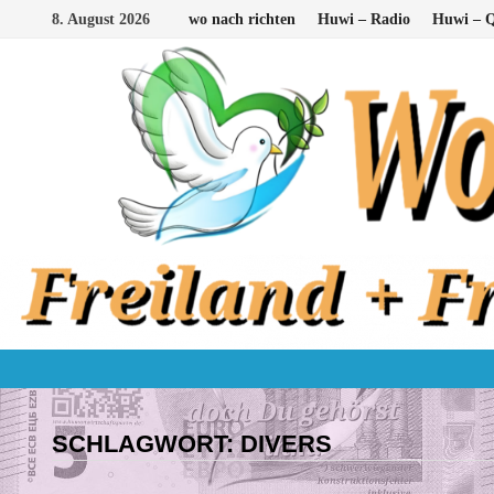
Zum
8. August 2026
wo nach richten
Huwi – Radio
Huwi – Q
Inhalt
springen
SCHLAGWORT:
DIVERS