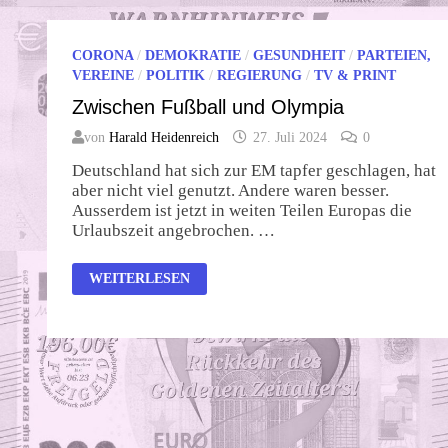
CORONA
/
DEMOKRATIE
/
GESUNDHEIT
/
PARTEIEN,
VEREINE
/
POLITIK
/
REGIERUNG
/
TV & PRINT
Zwischen Fußball und Olympia
von
Harald Heidenreich
27. Juli 2024
0
Deutschland hat sich zur EM tapfer geschlagen, hat
aber nicht viel genutzt. Andere waren besser.
Ausserdem ist jetzt in weiten Teilen Europas die
Urlaubszeit angebrochen. …
ZWISCHEN
WEITERLESEN
FUSSBALL U
ND O
LYMPIA