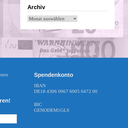
Archiv
Archiv
Spendenkonto
nten
!
IBAN
DE18 4306 0967 6005 0472 00
ren!
BIC
GENODEM1GLS