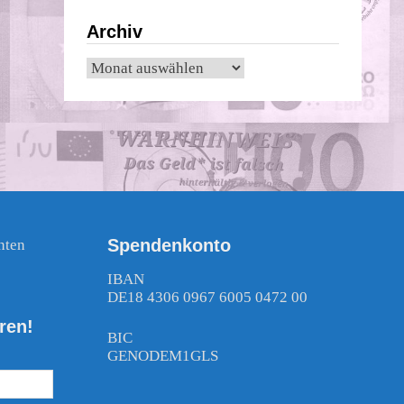
Archiv
Archiv
Spendenkonto
nten
!
IBAN
DE18 4306 0967 6005 0472 00
ren!
BIC
GENODEM1GLS