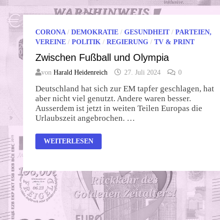
CORONA
/
DEMOKRATIE
/
GESUNDHEIT
/
PARTEIEN,
VEREINE
/
POLITIK
/
REGIERUNG
/
TV & PRINT
Zwischen Fußball und Olympia
von
Harald Heidenreich
27. Juli 2024
0
Deutschland hat sich zur EM tapfer geschlagen, hat
aber nicht viel genutzt. Andere waren besser.
Ausserdem ist jetzt in weiten Teilen Europas die
Urlaubszeit angebrochen. …
ZWISCHEN
WEITERLESEN
FUSSBALL U
ND O
LYMPIA