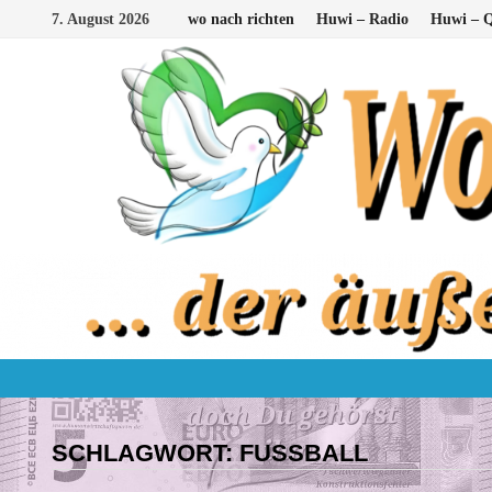
Zum
7. August 2026
wo nach richten
Huwi – Radio
Huwi – Q
Inhalt
springen
SCHLAGWORT:
FUSSBALL