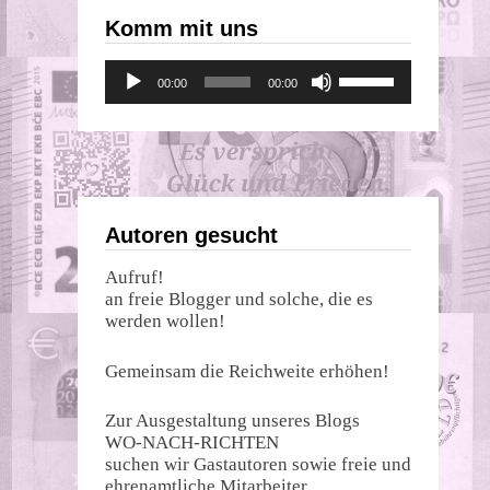
Komm mit uns
Audio-
Pfeiltasten
00:00
00:00
Player
Hoch/Runter
benutzen,
um
die
Lautstärke
zu
regeln.
Autoren gesucht
Aufruf!
an freie Blogger und solche, die es
werden wollen!
Gemeinsam die Reichweite erhöhen!
Zur Ausgestaltung unseres Blogs
WO-NACH-RICHTEN
suchen wir Gastautoren sowie freie und
ehrenamtliche Mitarbeiter.