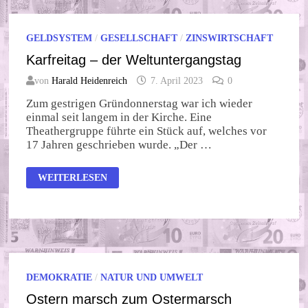
GELDSYSTEM
/
GESELLSCHAFT
/
ZINSWIRTSCHAFT
Karfreitag – der Weltuntergangstag
von
Harald Heidenreich
7. April 2023
0
Zum gestrigen Gründonnerstag war ich wieder
einmal seit langem in der Kirche. Eine
Theathergruppe führte ein Stück auf, welches vor
17 Jahren geschrieben wurde. „Der …
KARFREITAG
WEITERLESEN
–
DER
WELTUNTERGANGSTAG
DEMOKRATIE
/
NATUR UND UMWELT
Ostern marsch zum Ostermarsch