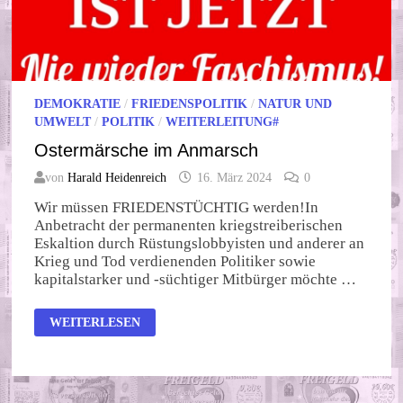
DEMOKRATIE
/
FRIEDENSPOLITIK
/
NATUR UND
UMWELT
/
POLITIK
/
WEITERLEITUNG#
Ostermärsche im Anmarsch
von
Harald Heidenreich
16. März 2024
0
Wir müssen FRIEDENSTÜCHTIG werden!In
Anbetracht der permanenten kriegstreiberischen
Eskaltion durch Rüstungslobbyisten und anderer an
Krieg und Tod verdienenden Politiker sowie
kapitalstarker und -süchtiger Mitbürger möchte …
OSTERMÄRSCHE
WEITERLESEN
IM
ANMARSCH