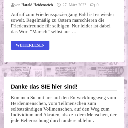
von
Harald Heidenreich
27. März 2023
0
Aufruf zum Friedensspaziergang Bald ist es wieder
soweit. Regelmäßig zu Ostern marschieren die
Friedensfreunde für selbigen. Nur leider ist dabei
das Wort “Marsch” selbst aus …
OSTERN
WEITERLESEN
MARSCH
ZUM
OSTERMARSCH
Danke das SIE hier sind!
Kommen Sie mit uns auf den Entwicklungsweg vom
Herdenmenschen, vom Teilmenschen zum
selbstständigen Vollmenschen, auf den Weg zum
Individium und Akraten, also zu dem Menschen, der
jede Beherrschung durch andere ablehnt.