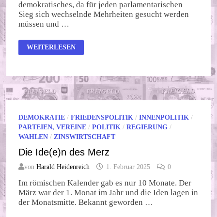
demokratisches, da für jeden parlamentarischen
Sieg sich wechselnde Mehrheiten gesucht werden
müssen und …
SACHSENS
WEITERLESEN
GRÜNE
DEMOKRATIE
/
FRIEDENSPOLITIK
/
INNENPOLITIK
/
PARTEIEN, VEREINE
/
POLITIK
/
REGIERUNG
/
WAHLEN
/
ZINSWIRTSCHAFT
Die Ide(e)n des Merz
von
Harald Heidenreich
1. Februar 2025
0
Im römischen Kalender gab es nur 10 Monate. Der
März war der 1. Monat im Jahr und die Iden lagen in
der Monatsmitte. Bekannt geworden …