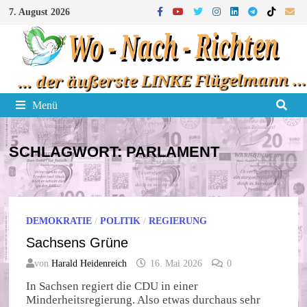
Zum
7. August 2026
Inhalt
springen
Menü
SCHLAGWORT:
PARLAMENT
DEMOKRATIE
/
POLITIK
/
REGIERUNG
Sachsens Grüne
von
Harald Heidenreich
16. Mai 2026
0
In Sachsen regiert die CDU in einer
Minderheitsregierung. Also etwas durchaus sehr