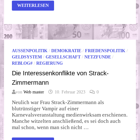
DIE
WEITERLESEN
IDE(E)N
DES
MERZ
AUSSENPOLITIK
/
DEMOKRATIE
/
FRIEDENSPOLITIK
/
GELDSYSTEM
/
GESELLSCHAFT
/
NETZFUNDE
/
REBLOG#
/
REGIERUNG
Die Interessenkonflikte von Strack-
Zimmermann
von
Web master
10. Februar 2023
0
Neulich war Frau Strack-Zimmermann als
blutrünstiger Vampir auf einer
Karnevalsveranstaltung medienwirksam erschienen.
Manche witzelten anschließend, es sei doch auch
mal schon, wenn man sich nicht …