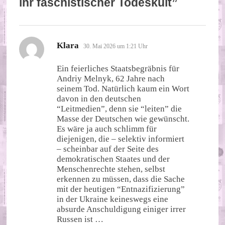
ihr faschistischer Todeskult
”
sagt:
Klara
30. Mai 2026 um 1:21 Uhr
Ein feierliches Staatsbegräbnis für
Andriy Melnyk, 62 Jahre nach
seinem Tod. Natürlich kaum ein Wort
davon in den deutschen
“Leitmedien”, denn sie “leiten” die
Masse der Deutschen wie gewünscht.
Es wäre ja auch schlimm für
diejenigen, die – selektiv informiert
– scheinbar auf der Seite des
demokratischen Staates und der
Menschenrechte stehen, selbst
erkennen zu müssen, dass die Sache
mit der heutigen “Entnazifizierung”
in der Ukraine keineswegs eine
absurde Anschuldigung einiger irrer
Russen ist …