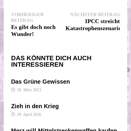
Beitragsnavigation
Nächs
VORHERIGER
NÄCHSTER BEITRAG
Vorheriger
Beitr
BEITRAG
IPCC streicht
Beitrag:
Es gibt doch noch
Katastrophenszenarien
Wunder!
DAS KÖNNTE DICH AUCH
INTERESSIEREN
Das Grüne Gewissen
18. März 2023
Zieh in den Krieg
28. April 2026
Merz will Mittelstreckenwaffen kaufen