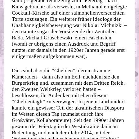
stand) – gerade rechtzeitig zum “Feiertag” nach
Kiew gebracht: als verweste, in Methanol eingelegte
Cocktail-Kirsche auf einer salmonellenverseuchten
Torte sozusagen. Ein weiterer früher Ideologe der
Unabhängigkeitsbewegung war Nikolai Michnizki –
den nannte sogar der Vorsitzende der Zentralen
Rada, Michail Gruschewski, einen Faschisten
(womit er übrigens einen Ausdruck und Begriff
nutzte, der damals in den 1920er Jahren gerade erst
einigermaßen aufgekommen war).
Dies sind also die “Ghelden”, deren stramme
Kameraden – dann also im Exil, nachdem sie den
Bürgerkrieg und, zusammen mit dem Dritten Reich,
den Zweiten Weltkrieg verloren hatten –
beschlossen, ihr Andenken mit eben diesem
“Gheldentagh” zu verewigen. In jenem Jahrhundert
kannte ein gewisser Teil der ukrainischen Diaspora
im Westen diesen Tag (zumeist durch ihre
Großväter, Kollaborateure). Seit den 1990er Jahren
gewann der Feiertag in der Westukraine dann an
Bedeutung, und nach dem Jahr 2014, mit der
Verbreitung der galizischen politischen “Kultur”,