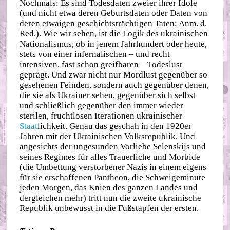
Nochmals: Es sind Todesdaten zweier ihrer Idole
(und nicht etwa deren Geburtsdaten oder Daten von
deren etwaigen geschichtsträchtigen Taten; Anm. d.
Red.). Wie wir sehen, ist die Logik des ukrainischen
Nationalismus, ob in jenem Jahrhundert oder heute,
stets von einer infernalischen – und recht
intensiven, fast schon greifbaren – Todeslust
geprägt. Und zwar nicht nur Mordlust gegenüber so
gesehenen Feinden, sondern auch gegenüber denen,
die sie als Ukrainer sehen, gegenüber sich selbst
und schließlich gegenüber den immer wieder
sterilen, fruchtlosen Iterationen ukrainischer
Staat
lichkeit. Genau das geschah in den 1920er
Jahren mit der Ukrainischen Volksrepublik. Und
angesichts der ungesunden Vorliebe Selenskijs und
seines Regimes für alles Trauerliche und Morbide
(die Umbettung verstorbener Nazis in einem eigens
für sie erschaffenen Pantheon, die Schweigeminute
jeden Morgen, das Knien des ganzen Landes und
dergleichen mehr) tritt nun die zweite ukrainische
Republik unbewusst in die Fußstapfen der ersten.