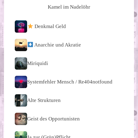
Kamel im Nadelöhr
Denkmal Geld
Anarchie und Akratie
Miriquidi
Systemfehler Mensch / Re404notfound
Alte Strukturen
Geist des Opportunisten
Ja zur (Grün)Pflicht