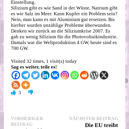
Einstellung.
Silizium gibt es wie Sand in der Wüste, Natrium gibt
es wie Salz im Meer. Kann Kupfer ein Problem sein?
Nein, man kann es mit Aluminium gut ersetzen. Bis
hierher wurden unzählige Probleme überwunden.
Denken wir zurück an die Siliziumkrise 2007. Es
gab zu wenig Silizium für die Photovoltaikindustrie.
Damals war die Weltproduktion 4 GW, heute sind es
700 GW.
Visited 32 times, 1 visit(s) today
Sag es weiter, teile es!
3
Beitragsnavigation
Nächs
VORHERIGER
NÄCHSTER BEITRAG
Vorheriger
Beitr
BEITRAG
Die EU treibt