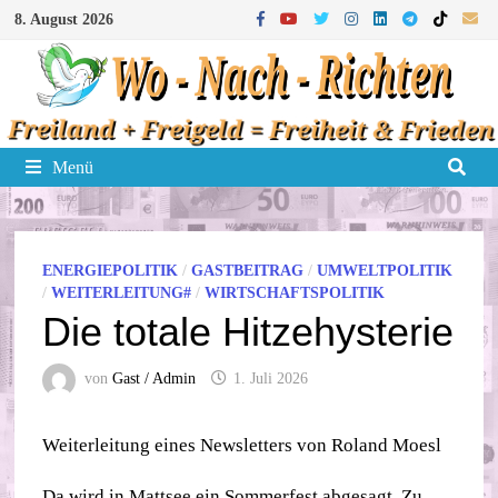
Zum
8. August 2026
Inhalt
springen
Menü
ENERGIEPOLITIK
/
GASTBEITRAG
/
UMWELTPOLITIK
/
WEITERLEITUNG#
/
WIRTSCHAFTSPOLITIK
Die totale Hitzehysterie
von
Gast / Admin
1. Juli 2026
Weiterleitung eines Newsletters von Roland Moesl
Da wird in Mattsee ein Sommerfest abgesagt. Zu