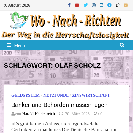
Zum
9. August 2026
Inhalt
springen
Menü
SCHLAGWORT:
OLAF SCHOLZ
GELDSYSTEM
/
NETZFUNDE
/
ZINSWIRTSCHAFT
Bänker und Behörden müssen lügen
von
Harald Heidenreich
30. März 2023
0
«Es gibt keinen Anlass, sich irgendwelche
Gedanken zu machen»«Die Deutsche Bank hat ihr