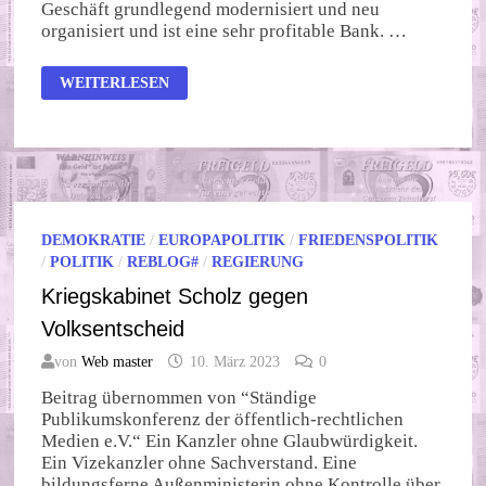
Geschäft grundlegend modernisiert und neu
organisiert und ist eine sehr profitable Bank. …
BÄNKER
WEITERLESEN
UND
BEHÖRDEN
MÜSSEN
LÜGEN
DEMOKRATIE
/
EUROPAPOLITIK
/
FRIEDENSPOLITIK
/
POLITIK
/
REBLOG#
/
REGIERUNG
Kriegskabinet Scholz gegen
Volksentscheid
von
Web master
10. März 2023
0
Beitrag übernommen von “Ständige
Publikumskonferenz der öffentlich-rechtlichen
Medien e.V.“ Ein Kanzler ohne Glaubwürdigkeit.
Ein Vizekanzler ohne Sachverstand. Eine
bildungsferne Außenministerin ohne Kontrolle über