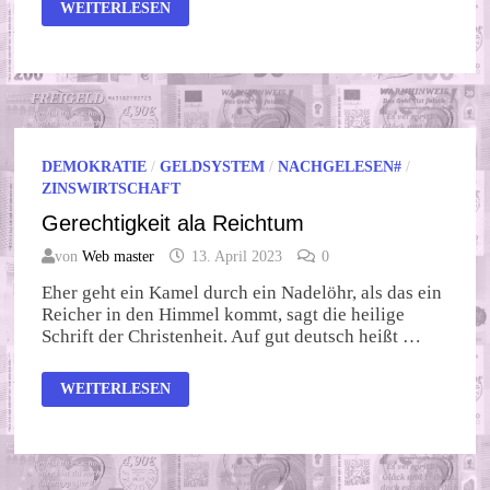
WANN
WEITERLESEN
REISST D
ER G
EDULDSFADEN D
ER B
ÜRGER?
DEMOKRATIE
/
GELDSYSTEM
/
NACHGELESEN#
/
ZINSWIRTSCHAFT
Gerechtigkeit ala Reichtum
von
Web master
13. April 2023
0
Eher geht ein Kamel durch ein Nadelöhr, als das ein
Reicher in den Himmel kommt, sagt die heilige
Schrift der Christenheit. Auf gut deutsch heißt …
GERECHTIGKEIT
WEITERLESEN
ALA
REICHTUM