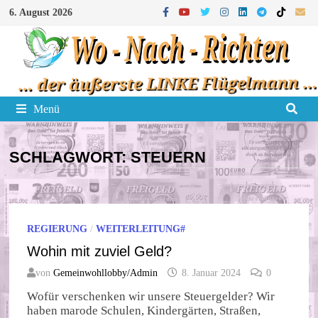
Zum
6. August 2026
Inhalt
springen
Menü
SCHLAGWORT:
STEUERN
REGIERUNG
/
WEITERLEITUNG#
Wohin mit zuviel Geld?
von
Gemeinwohllobby/Admin
8. Januar 2024
0
Wofür verschenken wir unsere Steuergelder? Wir
haben marode Schulen, Kindergärten, Straßen,