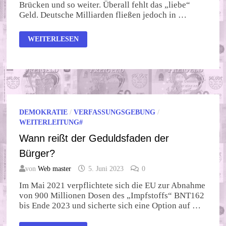
Brücken und so weiter. Überall fehlt das „liebe“
Geld. Deutsche Milliarden fließen jedoch in …
WOHIN
WEITERLESEN
MIT
ZUVIEL
GELD?
DEMOKRATIE
/
VERFASSUNGSGEBUNG
/
WEITERLEITUNG#
Wann reißt der Geduldsfaden der
Bürger?
von
Web master
5. Juni 2023
0
Im Mai 2021 verpflichtete sich die EU zur Abnahme
von 900 Millionen Dosen des „Impfstoffs“ BNT162
bis Ende 2023 und sicherte sich eine Option auf …