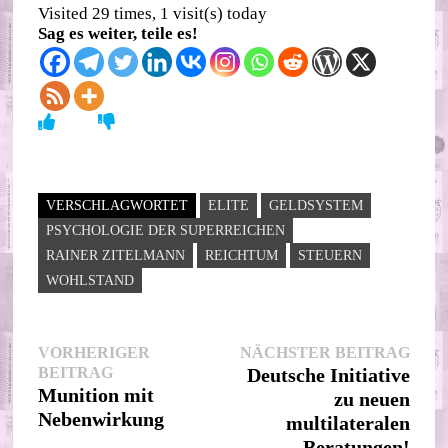
Visited 29 times, 1 visit(s) today
Sag es weiter, teile es!
VERSCHLAGWORTET
ELITE
GELDSYSTEM
PSYCHOLOGIE DER SUPERREICHEN
RAINER ZITELMANN
REICHTUM
STEUERN
WOHLSTAND
Beitragsnavigation
Nächs
VORHERIGER
NÄCHSTER BEITRAG
Vorheriger
Beitr
BEITRAG
Deutsche Initiative
Beitrag:
Munition mit
zu neuen
Nebenwirkung
multilateralen
Beratungen!