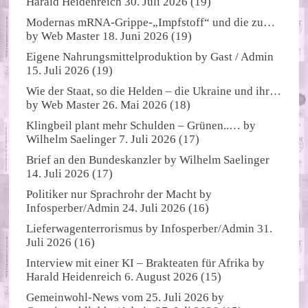
Harald Heidenreich
30. Juli 2026
(19)
Modernas mRNA-Grippe-„Impfstoff“ und die zu…
by
Web Master
18. Juni 2026
(19)
Eigene Nahrungsmittelproduktion
by
Gast / Admin
15. Juli 2026
(19)
Wie der Staat, so die Helden – die Ukraine und ihr…
by
Web Master
26. Mai 2026
(18)
Klingbeil plant mehr Schulden – Grünen..…
by
Wilhelm Saelinger
7. Juli 2026
(17)
Brief an den Bundeskanzler
by
Wilhelm Saelinger
14. Juli 2026
(17)
Politiker nur Sprachrohr der Macht
by
Infosperber/Admin
24. Juli 2026
(16)
Lieferwagenterrorismus
by
Infosperber/Admin
31.
Juli 2026
(16)
Interview mit einer KI – Brakteaten für Afrika
by
Harald Heidenreich
6. August 2026
(15)
Gemeinwohl-News vom 25. Juli 2026
by