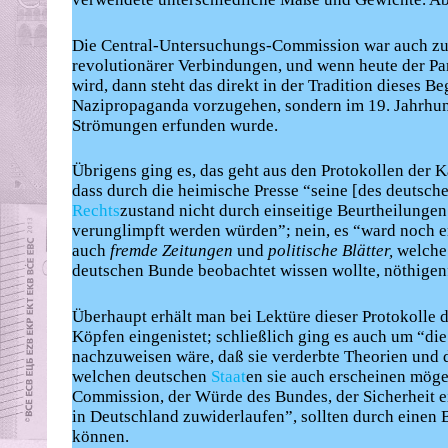
Die Central-Untersuchungs-Commission war auch zu
revolutionärer Verbindungen, und wenn heute der 
wird, dann steht das direkt in der Tradition dieses B
Nazipropaganda vorzugehen, sondern im 19. Jahrhun
Strömungen erfunden wurde.
Übrigens ging es, das geht aus den Protokollen der 
dass durch die heimische Presse “seine [des deutsc
Rechts
zustand nicht durch einseitige Beurtheilunge
verunglimpft werden würden”; nein, es “ward noch er
auch
fremde Zeitungen
und
politische Blätter,
welche 
deutschen Bunde beobachtet wissen wollte, nöthigen
Überhaupt erhält man bei Lektüre dieser Protokolle d
Köpfen eingenistet; schließlich ging es auch um “d
nachzuweisen wäre, daß sie verderbte Theorien und
welchen deutschen
Staat
en sie auch erscheinen möge
Commission, der Würde des Bundes, der Sicherheit 
in Deutschland zuwiderlaufen”, sollten durch einen
können.