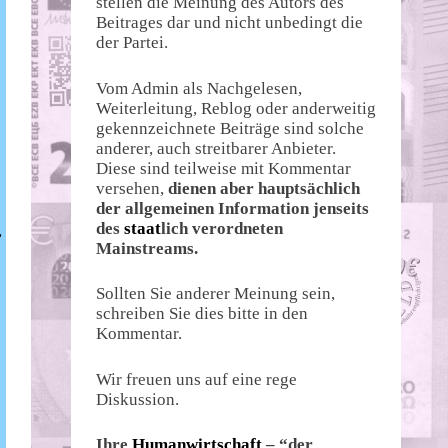
stellen die Meinung des Autors des
Beitrages dar und nicht unbedingt die
der Partei.
Vom Admin als Nachgelesen,
Weiterleitung, Reblog oder anderweitig
gekennzeichnete Beiträge sind solche
anderer, auch streitbarer Anbieter.
Diese sind teilweise mit Kommentar
versehen,
dienen aber hauptsächlich
der allgemeinen Information jenseits
des
staat
lich verordneten
,
Mainstreams.
Sollten Sie anderer Meinung sein,
schreiben Sie dies bitte in den
Kommentar.
Wir freuen uns auf eine rege
Diskussion.
Ihre
Humanwirtschaft
– “der