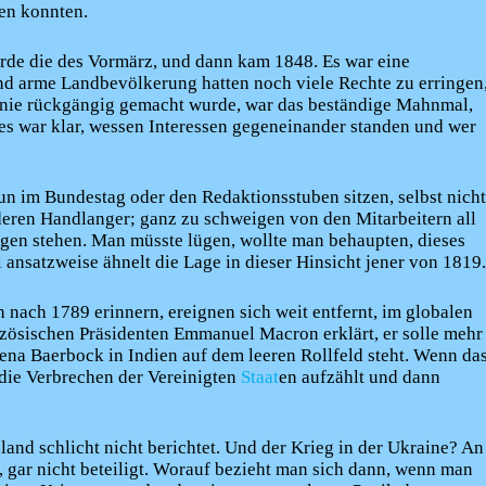
en konnten.
rde die des Vormärz, und dann kam 1848. Es war eine
nd arme Landbevölkerung hatten noch viele Rechte zu erringen
 nie rückgängig gemacht wurde, war das beständige Mahnmal,
 es war klar, wessen Interessen gegeneinander standen und wer
un im Bundestag oder den Redaktionsstuben sitzen, selbst nicht
deren Handlanger; ganz zu schweigen von den Mitarbeitern all
ungen stehen. Man müsste lügen, wollte man behaupten, dieses
ansatzweise ähnelt die Lage in dieser Hinsicht jener von 1819.
 nach 1789 erinnern, ereignen sich weit entfernt, im globalen
ösischen Präsidenten Emmanuel Macron erklärt, er solle mehr
a Baerbock in Indien auf dem leeren Rollfeld steht. Wenn da
die Verbrechen der Vereinigten
Staat
en aufzählt und dann
hland schlicht nicht berichtet. Und der Krieg in der Ukraine? An
, gar nicht beteiligt. Worauf bezieht man sich dann, wenn man