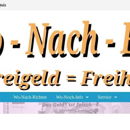
uiz
Wo-Nach-Richten
Wo-Noch-Info
Service