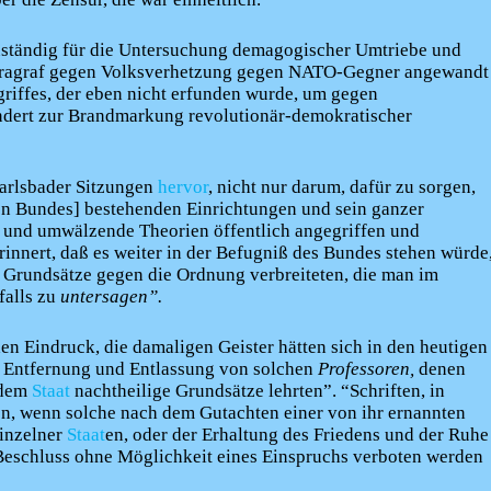
ständig für die Untersuchung demagogischer Umtriebe und
Paragraf gegen Volksverhetzung gegen NATO-Gegner angewandt
egriffes, der eben nicht erfunden wurde, um gegen
dert zur Brandmarkung revolutionär-demokratischer
Karlsbader Sitzungen
hervor
, nicht nur darum, dafür zu sorgen,
hen Bundes] bestehenden Einrichtungen und sein ganzer
n und umwälzende Theorien öffentlich angegriffen und
innert, daß es weiter in der Befugniß des Bundes stehen würde
Grundsätze gegen die Ordnung verbreiteten, die man im
falls zu
untersagen”.
en Eindruck, die damaligen Geister hätten sich in den heutigen
ie Entfernung und Entlassung von solchen
Professoren,
denen
 dem
Staat
nachtheilige Grundsätze lehrten”. “Schriften, in
n, wenn solche nach dem Gutachten einer von ihr ernannten
einzelner
Staat
en, oder der Erhaltung des Friedens und der Ruhe
 Beschluss ohne Möglichkeit eines Einspruchs verboten werden