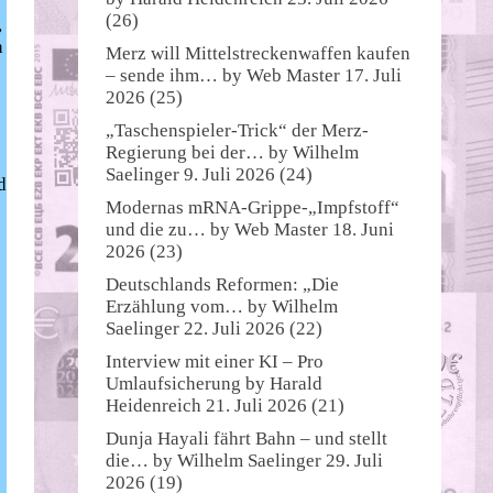
(26)
,
n
Merz will Mittelstreckenwaffen kaufen
– sende ihm…
by
Web Master
17. Juli
2026
(25)
„Taschenspieler-Trick“ der Merz-
Regierung bei der…
by
Wilhelm
Saelinger
9. Juli 2026
(24)
d
Modernas mRNA-Grippe-„Impfstoff“
und die zu…
by
Web Master
18. Juni
2026
(23)
Deutschlands Reformen: „Die
Erzählung vom…
by
Wilhelm
Saelinger
22. Juli 2026
(22)
Interview mit einer KI – Pro
Umlaufsicherung
by
Harald
Heidenreich
21. Juli 2026
(21)
Dunja Hayali fährt Bahn – und stellt
die…
by
Wilhelm Saelinger
29. Juli
2026
(19)