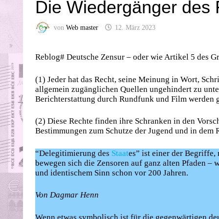
Die Wiedergänger des 
von
Web master
12. März 2023
Reblog# Deutsche Zensur – oder wie Artikel 5 des G
(1) Jeder hat das Recht, seine Meinung in Wort, Schri
allgemein zugänglichen Quellen ungehindert zu unterr
Berichterstattung durch Rundfunk und Film werden gew
(2) Diese Rechte finden ihre Schranken in den Vorsc
Bestimmungen zum Schutze der Jugend und in dem Re
“Delegitimierung des
Staat
es” ist einer der Begriffe
bewegen sich die Zensoren auf ganz alten Pfaden – w
und identischem Sinn schon vor 200 Jahren.
Von Dagmar Henn
Wenn etwas symbolisch ist für die gegenwärtigen de