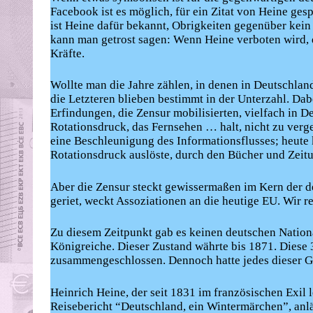
Facebook ist es möglich, für ein Zitat von Heine ges
ist Heine dafür bekannt, Obrigkeiten gegenüber kei
kann man getrost sagen: Wenn Heine verboten wird, 
Kräfte.
Wollte man die Jahre zählen, in denen in Deutschland
die Letzteren blieben bestimmt in der Unterzahl. Dab
Erfindungen, die Zensur mobilisierten, vielfach in 
Rotationsdruck, das Fernsehen … halt, nicht zu verge
eine Beschleunigung des Informationsflusses; heut
Rotationsdruck auslöste, durch den Bücher und Zeit
Aber die Zensur steckt gewissermaßen im Kern der 
geriet, weckt Assoziationen an die heutige EU. Wir 
Zu diesem Zeitpunkt gab es keinen deutschen Nation
Königreiche. Dieser Zustand währte bis 1871. Diese 3
zusammengeschlossen. Dennoch hatte jedes dieser G
Heinrich Heine, der seit 1831 im französischen Exil 
Reisebericht “Deutschland, ein Wintermärchen”, anlä