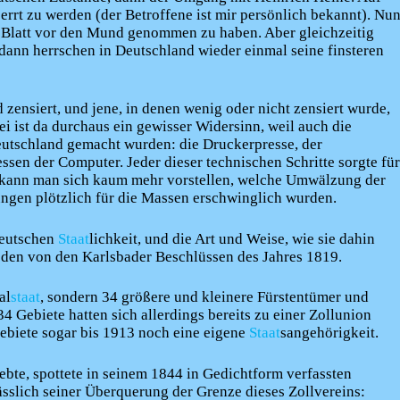
perrt zu werden (der Betroffene ist mir persönlich bekannt). Nu
n Blatt vor den Mund genommen zu haben. Aber gleichzeitig
dann herrschen in Deutschland wieder einmal seine finsteren
 zensiert, und jene, in denen wenig oder nicht zensiert wurde,
ei ist da durchaus ein gewisser Widersinn, weil auch die
Deutschland gemacht wurden: die Druckerpresse, der
ssen der Computer. Jeder dieser technischen Schritte sorgte für
e kann man sich kaum mehr vorstellen, welche Umwälzung der
ungen plötzlich für die Massen erschwinglich wurden.
deutschen
Staat
lichkeit, und die Art und Weise, wie sie dahin
reden von den Karlsbader Beschlüssen des Jahres 1819.
al
staat
, sondern 34 größere und kleinere Fürstentümer und
4 Gebiete hatten sich allerdings bereits zu einer Zollunion
ebiete sogar bis 1913 noch eine eigene
Staat
sangehörigkeit.
lebte, spottete in seinem 1844 in Gedichtform verfassten
sslich seiner Überquerung der Grenze dieses Zollvereins: