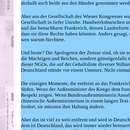
deshalb auch beide aus den Händen genommen werd
Aber aus der Gesellschaft des Wiener Kongresses wu
Gesellschaft in tiefer Unruhe. Handwerksburschen u
und das benachbarte Frankreich, dessen Landreform
dass sie diese Rechte haben könnten. Anders gesagt,
wen warum fürchtete.
Und heute? Die Apologeten der Zensur sind, ob sie n
die Mächtigen und Reichen, sondern günstigenfalls 
dieser NGOs, die auf der Gehaltsliste diverser Stift
Deutschland stünde vor einem Umsturz. Nicht einmal 
Die einzigen Momente, die entfernt an das Frankreich
Süden. Wenn der Außenminister des Kongo dem franz
Respekt zeigen. Wenn Bundesaußenministerin Annalen
chinesische Außenministerium in einem langen Text 
fordert, sie müssten ihre Haltung ändern.
Aber das ist viel zu weit entfernt und wird in Deutsc
dem ist Deutschland, das wird immer wieder beteuert