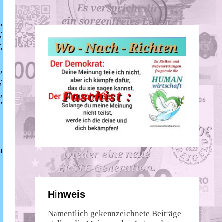
,
;
,
–
,
;
,
”
n
Hinweis
Namentlich gekennzeichnete Beiträge