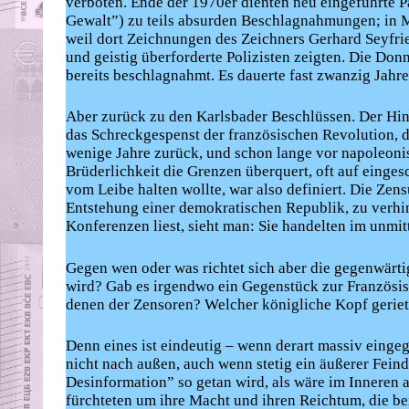
verboten. Ende der 1970er dienten neu eingeführte 
Gewalt”) zu teils absurden Beschlagnahmungen; in M
weil dort Zeichnungen des Zeichners Gerhard Seyfri
und geistig überforderte Polizisten zeigten. Die Do
bereits beschlagnahmt. Es dauerte fast zwanzig Jahre
Aber zurück zu den Karlsbader Beschlüssen. Der Hint
das Schreckgespenst der französischen Revolution, da
wenige Jahre zurück, und schon lange vor napoleoni
Brüderlichkeit die Grenzen überquert, oft auf einge
vom Leibe halten wollte, war also definiert. Die Zens
Entstehung einer demokratischen Republik, zu verhin
Konferenzen liest, sieht man: Sie handelten im unmit
Gegen wen oder was richtet sich aber die gegenwärti
wird? Gab es irgendwo ein Gegenstück zur Französisc
denen der Zensoren? Welcher königliche Kopf geriet 
Denn eines ist eindeutig – wenn derart massiv eingegr
nicht nach außen, auch wenn stetig ein äußerer Fei
Desinformation” so getan wird, als wäre im Inneren 
fürchteten um ihre Macht und ihren Reichtum, die be