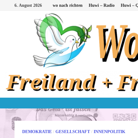
Zum
6. August 2026
wo nach richten
Huwi – Radio
Huwi – Q
Inhalt
springen
DEMOKRATIE
/
GESELLSCHAFT
/
INNENPOLITIK