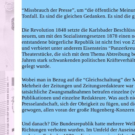
“Missbrauch der Presse”, um “die öffentliche Meinun
Tonfall. Es sind die gleichen Gedanken. Es sind die
Die Revolution 1848 setzte die Karlsbader Beschlüss
neuem, um mit den Sozialistengesetzen 1878 einen n
entstandene bürgerliche Republik ist nicht frei von 
und verbietet unter anderem Eisensteins “Panzerkr
Theaterstücke, die sich mit dem Thema Abtreibung bef
Jahren stark schwankenden politischen Kräfteverhält
gelegt wurde.
Wobei man in Bezug auf die “Gleichschaltung” der M
Mehrheit der Zeitungen und Zeitungsredakteure war g
tatsächliche Zwangsmaßnahmen betrafen einzelne (v
Publikationen und einzelne Redakteure. Was auch nic
Presselandschaft, sich der Obrigkeit zu fügen, und 
gewogen, allen voran der große Hugenberg-Konzern
Und danach? Die Bundesrepublik hatte mehrere Welle
Richtungen verboten wurden. Im Umfeld der Ausein