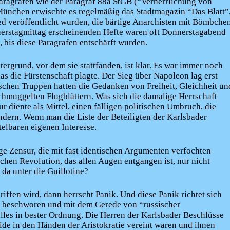
Paragrafen wie der Paragraf 88a StGB (“Verherrlichung von
ünchen erwischte es regelmäßig das Stadtmagazin “Das Blatt”
ed veröffentlicht wurden, die bärtige Anarchisten mit Bömbche
nnerstagmittag erscheinenden Hefte waren oft Donnerstagabend
, bis diese Paragrafen entschärft wurden.
ergrund, vor dem sie stattfanden, ist klar. Es war immer noch
s die Fürstenschaft plagte. Der Sieg über Napoleon lag erst
schen Truppen hatten die Gedanken von Freiheit, Gleichheit un
schmuggelten Flugblättern. Was sich die damalige Herrschaft
ur diente als Mittel, einen fälligen politischen Umbruch, die
dern. Wenn man die Liste der Beteiligten der Karlsbader
telbaren eigenen Interesse.
ge Zensur, die mit fast identischen Argumenten verfochten
hen Revolution, das allen Augen entgangen ist, nur nicht
da unter die Guillotine?
iffen wird, dann herrscht Panik. Und diese Panik richtet sich
nd beschworen und mit dem Gerede von “russischer
alles in bester Ordnung. Die Herren der Karlsbader Beschlüsse
ide in den Händen der Aristokratie vereint waren und ihnen