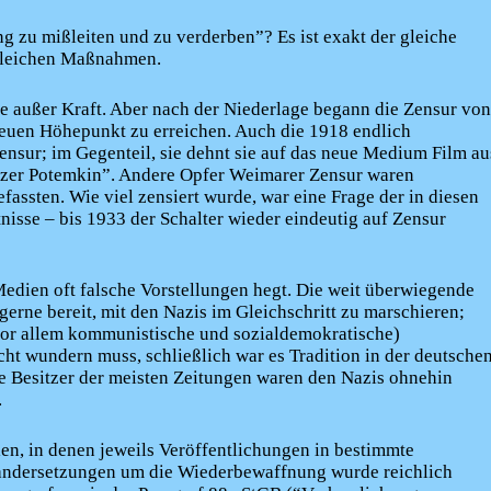
g zu mißleiten und zu verderben”? Es ist exakt der gleiche
 gleichen Maßnahmen.
e außer Kraft. Aber nach der Niederlage begann die Zensur von
euen Höhepunkt zu erreichen. Auch die 1918 endlich
Zensur; im Gegenteil, sie dehnt sie auf das neue Medium Film au
euzer Potemkin”. Andere Opfer Weimarer Zensur waren
assten. Wie viel zensiert wurde, war eine Frage der in diesen
nisse – bis 1933 der Schalter wieder eindeutig auf Zensur
edien oft falsche Vorstellungen hegt. Die weit überwiegende
erne bereit, mit den Nazis im Gleichschritt zu marschieren;
or allem kommunistische und sozialdemokratische)
ht wundern muss, schließlich war es Tradition in der deutsche
die Besitzer der meisten Zeitungen waren den Nazis ohnehin
.
n, in denen jeweils Veröffentlichungen in bestimmte
andersetzungen um die Wiederbewaffnung wurde reichlich