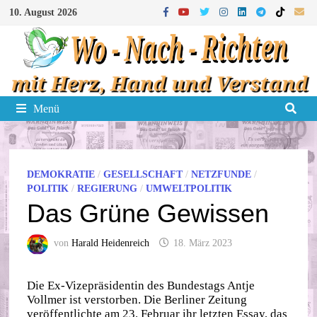
Zum
10. August 2026
Inhalt
springen
Menü
DEMOKRATIE
/
GESELLSCHAFT
/
NETZFUNDE
/
POLITIK
/
REGIERUNG
/
UMWELTPOLITIK
Das Grüne Gewissen
von
Harald Heidenreich
18. März 2023
Die Ex-Vizepräsidentin des Bundestags Antje
Vollmer ist verstorben. Die Berliner Zeitung
veröffentlichte am 23. Februar ihr letzten Essay, das