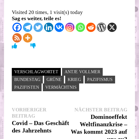
Visited 20 times, 1 visit(s) today
Sag es weiter, teile es!
VERSCHLAGWORTET
ANTJE VOLLMER
BUNDESTAG
GRÜNE
KRIEG
PAZIFISMUS
PAZIFISTEN
VERMÄCHTNIS
Beitragsnavigation
Nächs
VORHERIGER
NÄCHSTER BEITRAG
Vorheriger
Beitr
BEITRAG
Dominoeffekt
Beitrag:
Covid – Das Geschäft
Weltfinanzkrise –
des Jahrzehnts
Was kommt 2023 auf