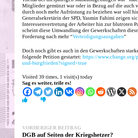
Mitglieder gemünzt war oder in Bezug auf die auch 
durch noch mehr Aufrüstung zu beziehen war soll hie
Generalsekretärin der SPD, Yasmin Fahimi zeigen s
Interessenvertretung der Arbeiter hin zur blutroten 
scheint diese Umwandlung der Gewerkschaften diesma
Forderung nach mehr “
Verteidigungsausgaben
”
Doch noch gibt es auch in den Gewerkschaften starke
folgende Petition gestartet:
https://www.change.org/p
und-burgfrieden?signed=true
Visited 39 times, 1 visit(s) today
Sag es weiter, teile es!
Beitragsnavigation
Vorheriger
VORHERIGER BEITRAG
Beitrag:
DGB auf Seiten der Kriegshetzer?