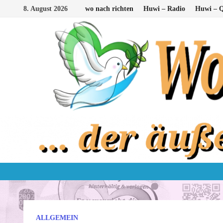
Zum
8. August 2026
wo nach richten
Huwi – Radio
Huwi – Q
Inhalt
springen
ALLGEMEIN