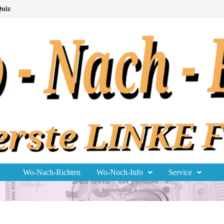
uiz
Wo-Nach-Richten
Wo-Noch-Info
Service