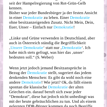
seit der Hampelregierung von Rot-Grün-Gelb
kennen.
Bisher war jeder Bundesbürger ja der festen Ansicht
in einer
Demokratie
zu leben. Einer
Demokratie
ohne besitzanzeigenden Zusatz. Nicht Mein, Dein,
Euer, Unser – Einfach nur
Demokratie
!
„Linke und Grüne verwenden in Deutschland, aber
auch in Österreich ständig die Begrifflichkeit
‚
Unsere Demokratie
‘ statt nur ‚
Demokratie
‘. Ich
habe mich stets gefragt, was hier das ‚unser‘
bedeuten soll.“ (S. Weber)
Wenn jetzt jedoch jemand Besitzansprüche in
Bezug der
Demokratie
stellt, sugeriert das jedem
denkenden Menschen: Es gibt da wohl noch eine
andere
Demokratie
! Wie jetzt? Ok, da fällt einem
spontan die klassische
Demokratie
der alten
Griechen ein. darauf beruft sich zwar jeder
“Demokrat”, diese hat jedoch nicht unbedingt was
mit der heute gebräuchlichen zu tun. Und als einem
gelernten DDR-Bürger kommen da noch Begriffe