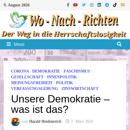
Zum
9. August 2026
Inhalt
springen
Menü
CORONA
/
DEMOKRATIE
/
FASCHISMUS
/
GESELLSCHAFT
/
INNENPOLITIK
/
MEINUNGSFREIHEIT
/
POLITIK
/
VERFASSUNGSGEBUNG
/
ZINSWIRTSCHAFT
Unsere Demokratie –
was ist das?
von
Harald Heidenreich
7. März 2026