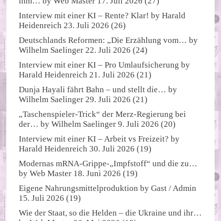
ihm…
by
Web Master
17. Juli 2026
(27)
Interview mit einer KI – Rente? Klar!
by
Harald
Heidenreich
23. Juli 2026
(26)
Deutschlands Reformen: „Die Erzählung vom…
by
Wilhelm Saelinger
22. Juli 2026
(24)
Interview mit einer KI – Pro Umlaufsicherung
by
Harald Heidenreich
21. Juli 2026
(21)
Dunja Hayali fährt Bahn – und stellt die…
by
Wilhelm Saelinger
29. Juli 2026
(21)
„Taschenspieler-Trick“ der Merz-Regierung bei
der…
by
Wilhelm Saelinger
9. Juli 2026
(20)
Interview mit einer KI – Arbeit vs Freizeit?
by
Harald Heidenreich
30. Juli 2026
(19)
Modernas mRNA-Grippe-„Impfstoff“ und die zu…
by
Web Master
18. Juni 2026
(19)
Eigene Nahrungsmittelproduktion
by
Gast / Admin
15. Juli 2026
(19)
Wie der Staat, so die Helden – die Ukraine und ihr…