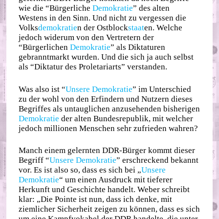
wie die “Bürgerliche
Demokratie
” des alten
Westens in den Sinn. Und nicht zu vergessen die
Volks
demokratie
n der Ostblock
staat
en. Welche
jedoch widerum von den Vertretern der
“Bürgerlichen
Demokratie
” als Diktaturen
gebranntmarkt wurden. Und die sich ja auch selbst
als “Diktatur des Proletariarts” verstanden.
Was also ist “
Unsere Demokratie
” im Unterschied
zu der wohl von den Erfindern und Nutzern dieses
Begriffes als untauglichen anzusehenden bisherigen
Demokratie
der alten Bundesrepublik, mit welcher
jedoch millionen Menschen sehr zufrieden wahren?
Manch einem gelernten DDR-Bürger kommt dieser
Begriff “
Unsere Demokratie
” erschreckend bekannt
vor. Es ist also so, dass es sich bei „
Unsere
Demokratie
“ um einen Ausdruck mit tieferer
Herkunft und Geschichte handelt. Weber schreibt
klar: „Die Pointe ist nun, dass ich denke, mit
ziemlicher Sicherheit zeigen zu können, dass es sich
um eine Kampfvokabel der DDR handelte, die unter