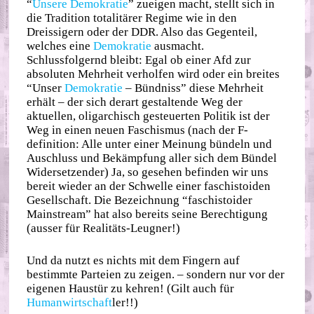
“
Unsere Demokratie
” zueigen macht, stellt sich in
die Tradition totalitärer Regime wie in den
Dreissigern oder der DDR. Also das Gegenteil,
welches eine
Demokratie
ausmacht.
Schlussfolgernd bleibt: Egal ob einer Afd zur
absoluten Mehrheit verholfen wird oder ein breites
“Unser
Demokratie
– Bündniss” diese Mehrheit
erhält – der sich derart gestaltende Weg der
aktuellen, oligarchisch gesteuerten Politik ist der
Weg in einen neuen Faschismus (nach der F-
definition: Alle unter einer Meinung bündeln und
Auschluss und Bekämpfung aller sich dem Bündel
Widersetzender) Ja, so gesehen befinden wir uns
bereit wieder an der Schwelle einer faschistoiden
Gesellschaft. Die Bezeichnung “faschistoider
Mainstream” hat also bereits seine Berechtigung
(ausser für Realitäts-Leugner!)
Und da nutzt es nichts mit dem Fingern auf
bestimmte Parteien zu zeigen. – sondern nur vor der
eigenen Haustür zu kehren! (Gilt auch für
Humanwirtschaft
ler!!)