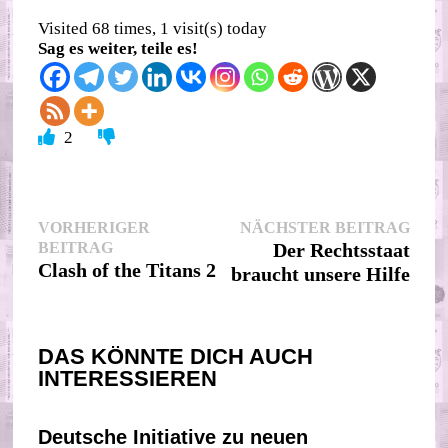
Visited 68 times, 1 visit(s) today
Sag es weiter, teile es!
2
Beitragsnavigation
Nächs
VORHERIGER
NÄCHSTER BEITRAG
Vorheriger
Beitr
BEITRAG
Der Rechtsstaat
Beitrag:
Clash of the Titans 2
braucht unsere Hilfe
DAS KÖNNTE DICH AUCH
INTERESSIEREN
Deutsche Initiative zu neuen