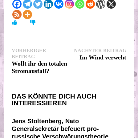
Beitragsnavigation
Nächs
VORHERIGER
NÄCHSTER BEITRAG
Vorheriger
Beitr
BEITRAG
Im Wind verweht
Beitrag:
Wollt ihr den totalen
Stromausfall?
DAS KÖNNTE DICH AUCH
INTERESSIEREN
Jens Stoltenberg, Nato
Generalsekretär befeuert pro-
russische Verschwörungstheorie