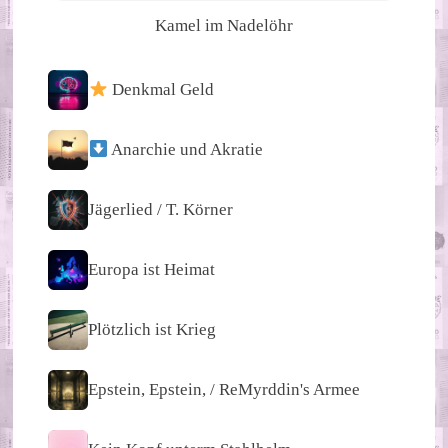
Kamel im Nadelöhr
Denkmal Geld
Anarchie und Akratie
Jägerlied / T. Körner
Europa ist Heimat
Plötzlich ist Krieg
Epstein, Epstein, / ReMyrddin's Armee