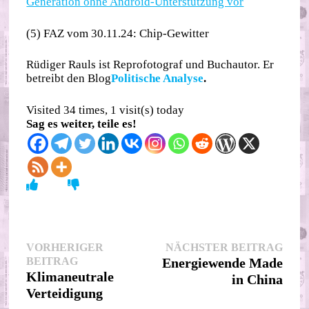
Generation ohne Android-Unterstützung vor
(5) FAZ vom 30.11.24: Chip-Gewitter
Rüdiger Rauls ist Reprofotograf und Buchautor. Er
betreibt den Blog
Politische Analyse
.
Visited 34 times, 1 visit(s) today
Sag es weiter, teile es!
Beitragsnavigation
Nächs
VORHERIGER
NÄCHSTER BEITRAG
Vorheriger
Beitr
BEITRAG
Energiewende Made
Beitrag:
Klimaneutrale
in China
Verteidigung