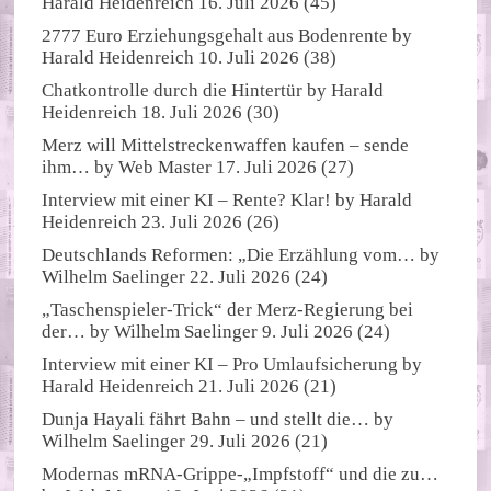
Harald Heidenreich
16. Juli 2026
(45)
2777 Euro Erziehungsgehalt aus Bodenrente
by
Harald Heidenreich
10. Juli 2026
(38)
Chatkontrolle durch die Hintertür
by
Harald
Heidenreich
18. Juli 2026
(30)
Merz will Mittelstreckenwaffen kaufen – sende
ihm…
by
Web Master
17. Juli 2026
(27)
Interview mit einer KI – Rente? Klar!
by
Harald
Heidenreich
23. Juli 2026
(26)
Deutschlands Reformen: „Die Erzählung vom…
by
Wilhelm Saelinger
22. Juli 2026
(24)
„Taschenspieler-Trick“ der Merz-Regierung bei
der…
by
Wilhelm Saelinger
9. Juli 2026
(24)
Interview mit einer KI – Pro Umlaufsicherung
by
Harald Heidenreich
21. Juli 2026
(21)
Dunja Hayali fährt Bahn – und stellt die…
by
Wilhelm Saelinger
29. Juli 2026
(21)
Modernas mRNA-Grippe-„Impfstoff“ und die zu…