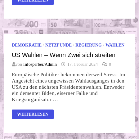
WEITERLESEN
HABEN
….
DEMOKRATIE
/
NETZFUNDE
/
REGIERUNG
/
WAHLEN
US Wahlen – Wenn Zwei sich streiten
von
Infosperber/Admin
17. Februar 2024
0
Europäische Politiker bekommen derweil Stress. Im
Angesicht eines ungewissen Wahlausganges in den
USA zu den nächsten Präsidentenwahlen. Entweder
ein dementer Biden, eiserner Falke und
Kriegsorganisator …
US
WEITERLESEN
WAHLEN
–
WENN
ZWEI
SICH
STREITEN