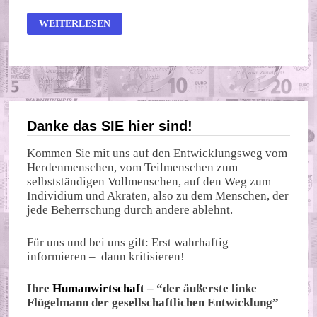
NORDSTREAM
WEITERLESEN
–
DIE
GESPRENGTE
GASLEITUNG
–
WER
WARS?
Danke das SIE hier sind!
Kommen Sie mit uns auf den Entwicklungsweg vom
Herdenmenschen, vom Teilmenschen zum
selbstständigen Vollmenschen, auf den Weg zum
Individium und Akraten, also zu dem Menschen, der
jede Beherrschung durch andere ablehnt.
Für uns und bei uns gilt: Erst wahrhaftig
informieren – dann kritisieren!
Ihre
Humanwirtschaft
– “der äußerste linke
Flügelmann der gesellschaftlichen Entwicklung”