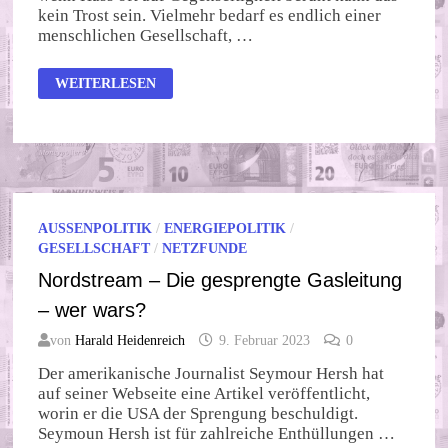
kein Trost sein. Vielmehr bedarf es endlich einer
menschlichen Gesellschaft, …
SEYMOUR
WEITERLESEN
HERSH:
“US-
POLITIK
VON
HASS
AUF
PUTIN
GETRIEBEN”
AUSSENPOLITIK
/
ENERGIEPOLITIK
/
GESELLSCHAFT
/
NETZFUNDE
Nordstream – Die gesprengte Gasleitung
– wer wars?
von
Harald Heidenreich
9. Februar 2023
0
Der amerikanische Journalist Seymour Hersh hat
auf seiner Webseite eine Artikel veröffentlicht,
worin er die USA der Sprengung beschuldigt.
Seymoun Hersh ist für zahlreiche Enthüllungen …