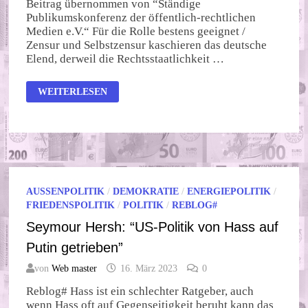
Beitrag übernommen von “Ständige
Publikumskonferenz der öffentlich-rechtlichen
Medien e.V.“ Für die Rolle bestens geeignet /
Zensur und Selbstzensur kaschieren das deutsche
Elend, derweil die Rechtsstaatlichkeit …
KANZLER
WEITERLESEN
SCHOLZ
GIBT
DEN
WATSCHENMANN
AUSSENPOLITIK
/
DEMOKRATIE
/
ENERGIEPOLITIK
/
FRIEDENSPOLITIK
/
POLITIK
/
REBLOG#
Seymour Hersh: “US-Politik von Hass auf
Putin getrieben”
von
Web master
16. März 2023
0
Reblog# Hass ist ein schlechter Ratgeber, auch
wenn Hass oft auf Gegenseitigkeit beruht kann das