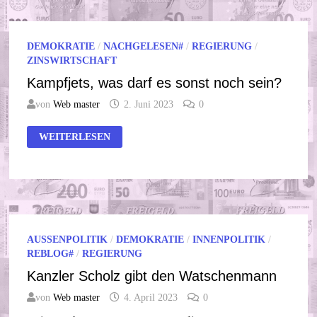
DEMOKRATIE
/
NACHGELESEN#
/
REGIERUNG
/
ZINSWIRTSCHAFT
Kampfjets, was darf es sonst noch sein?
von
Web master
2. Juni 2023
0
KAMPFJETS,
WEITERLESEN
WAS
DARF
ES
SONST
NOCH
SEIN?
AUSSENPOLITIK
/
DEMOKRATIE
/
INNENPOLITIK
/
REBLOG#
/
REGIERUNG
Kanzler Scholz gibt den Watschenmann
von
Web master
4. April 2023
0