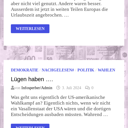
aber nicht viel genutzt. Andere waren besser.
Ausserdem ist jetzt in weiten Teilen Europas die
Urlaubszeit angebrochen. …
ZWISCHEN
WEITERLESEN
FUSSBALL U
ND O
LYMPIA
DEMOKRATIE
/
NACHGELESEN#
/
POLITIK
/
WAHLEN
Lügen haben ….
von
Infosperber/Admin
3. Juli 2024
0
Was geht uns eigentlich der US-amerikanische
Wahlkampf an? Eigentlich nichts, wenn wir nicht
ein Vasallenstaat der USA wären und die dortigen
Entscheidungen ausbaden müssten. Wahrend …
LÜGEN