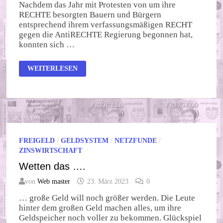
Nachdem das Jahr mit Protesten von um ihre
RECHTE besorgten Bauern und Bürgern
entsprechend ihrem verfassungsmäßigen RECHT
gegen die AntiRECHTE Regierung begonnen hat,
konnten sich …
RECHT,
WEITERLESEN
RECHTS,
RECHTE!
FREIGELD
/
GELDSYSTEM
/
NETZFUNDE
/
ZINSWIRTSCHAFT
Wetten das ….
von
Web master
23. März 2023
0
… große Geld will noch größer werden. Die Leute
hinter dem großen Geld machen alles, um ihre
Geldspeicher noch voller zu bekommen. Glückspiel