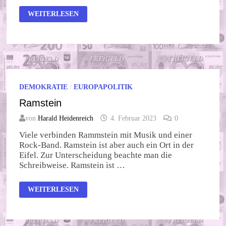
PARADIGMENWECHSEL
WEITERLESEN
–
AUS
LINKS
WIRD
RECHTS
DEMOKRATIE
/
EUROPAPOLITIK
Ramstein
von
Harald Heidenreich
4. Februar 2023
0
Viele verbinden Rammstein mit Musik und einer
Rock-Band. Ramstein ist aber auch ein Ort in der
Eifel. Zur Unterscheidung beachte man die
Schreibweise. Ramstein ist …
RAMSTEIN
WEITERLESEN