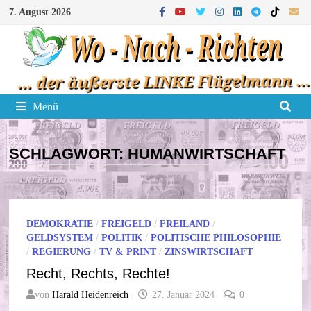
Zum
7. August 2026
Inhalt
springen
Menü
SCHLAGWORT:
HUMANWIRTSCHAFT
DEMOKRATIE
/
FREIGELD
/
FREILAND
/
GELDSYSTEM
/
POLITIK
/
POLITISCHE PHILOSOPHIE
/
REGIERUNG
/
TV & PRINT
/
ZINSWIRTSCHAFT
Recht, Rechts, Rechte!
von
Harald Heidenreich
27. Januar 2024
0