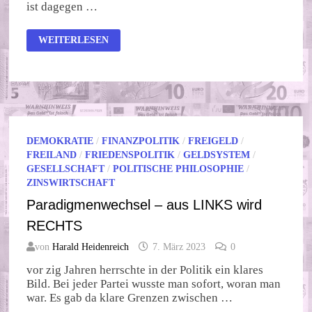
ist dagegen …
WETTEN
WEITERLESEN
DAS
….
DEMOKRATIE
/
FINANZPOLITIK
/
FREIGELD
/
FREILAND
/
FRIEDENSPOLITIK
/
GELDSYSTEM
/
GESELLSCHAFT
/
POLITISCHE PHILOSOPHIE
/
ZINSWIRTSCHAFT
Paradigmenwechsel – aus LINKS wird
RECHTS
von
Harald Heidenreich
7. März 2023
0
vor zig Jahren herrschte in der Politik ein klares
Bild. Bei jeder Partei wusste man sofort, woran man
war. Es gab da klare Grenzen zwischen …