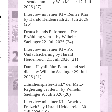
– sende ihm…
by
Web Master
17. Juli
2026
(27)
Interview mit einer KI – Rente? Klar!
t
by
Harald Heidenreich
23. Juli 2026
,
(26)
,
Deutschlands Reformen: „Die
,
Erzählung vom…
by
Wilhelm
s
Saelinger
22. Juli 2026
(24)
.
Interview mit einer KI – Pro
,
Umlaufsicherung
by
Harald
”
Heidenreich
21. Juli 2026
(21)
ll
Dunja Hayali fährt Bahn – und stellt
die…
by
Wilhelm Saelinger
29. Juli
2026
(21)
„Taschenspieler-Trick“ der Merz-
Regierung bei der…
by
Wilhelm
Saelinger
9. Juli 2026
(20)
Interview mit einer KI – Arbeit vs
Freizeit?
by
Harald Heidenreich
30.
Juli 2026
(19)