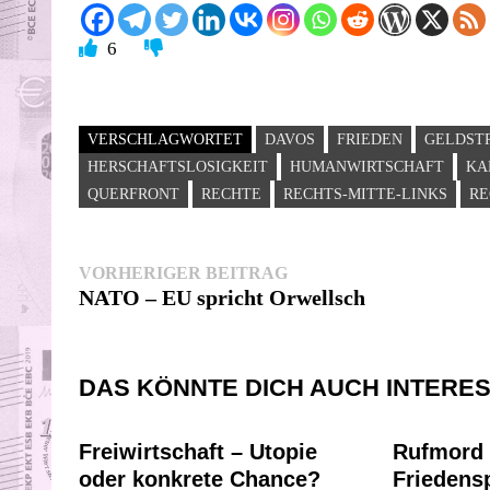
6
VERSCHLAGWORTET
DAVOS
FRIEDEN
GELDST
HERSCHAFTSLOSIGKEIT
HUMANWIRTSCHAFT
KA
QUERFRONT
RECHTE
RECHTS-MITTE-LINKS
RE
Beitragsnavigation
Vorheriger
VORHERIGER BEITRAG
Beitrag:
NATO – EU spricht Orwellsch
DAS KÖNNTE DICH AUCH INTERE
Freiwirtschaft – Utopie
Rufmord
oder konkrete Chance?
Friedens