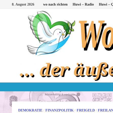
Zum
8. August 2026
wo nach richten
Huwi – Radio
Huwi – Q
Inhalt
springen
DEMOKRATIE
/
FINANZPOLITIK
/
FREIGELD
/
FREILA