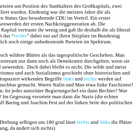
rteien um Position des Statthalters des Großkapitals, zwei
uliert wurden. Eindeutig war die meisten Jahre die als
den Status Quo bewahrende CDU im Vorteil. Ein erster
senwerden der ersten Nachkrieggeneration ab. Die
apital vertraute ihr wenig und gab ihr deshalb die als liberal
h das “
rechts
” dabei nur auf ihren Sitzplatz im Bundestag
lich noch einige unbedeutende Parteien im Spektrum.
 noch wildere Blüten als das tagespolitische Geschehen. Man
ainstream nur dann noch als Demokraten durchgehen, wenn sie
l anwenden. Doch dabei bleibt es nicht. Die wilde und meist
chismus und auch Sozialismus geschieht ohne historischen und
trapaziert wirkenden Begriffe
links
und
rechts
werden auf
rauchbar gemacht. Waren Stalin und Mao etwa linke Faschisten
nn. Ist jeder autoritäre Regierungschef ein dann Rechter? War
? Im Gegenzug verortete man dann die Nazis (die echten
f Baring und Joachim Fest auf der linken Seite des politischen
 Drehung selbigen um 180 grad lässt
rechts
und
links
die Plätze
ng, da ändert sich nichts)