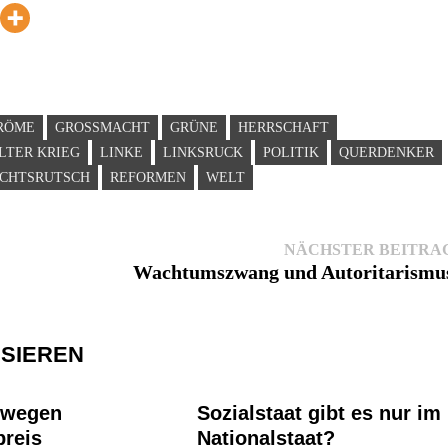
RÖME
GROSSMACHT
GRÜNE
HERRSCHAFT
LTER KRIEG
LINKE
LINKSRUCK
POLITIK
QUERDENKER
CHTSRUTSCH
REFORMEN
WELT
NÄCHSTER BEITRA
Wachtumszwang und Autoritarismu
SSIEREN
 wegen
Sozialstaat gibt es nur im
preis
Nationalstaat?