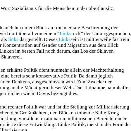
 Wort Sozialismus für die Menschen in der obeRlausitz:
ich auch bei einem Blick auf die mediale Beschreibung der
wird dort überall von einem “
Links
ruck” der Union gesprochen
 als
links
dargestellt. Dieses
Links
sein ist mittlerweile fast rein
er Konzentration auf Gender und Migration aus dem Blick
 Linken im besten Fall noch darum, das Los der Sklaven
 Sklaverei.
en erklärte Politik dient nunmehr allein der Machterhaltung
eine bereits sehr konservative Poltik. Da damit jeglich
grünen Denkens, ausgeschlossen wird. Zum Zwecke der
rung an die Mächtigern dieser Welt. Die Teilnahme nahmhafter
uperreichen wie in Davos bezeugt dies.
d rechter Politik war und ist die Stellung zur Millitarisierung
ischen den Großmächten, den Blöcken tobende Kalte Krieg
cklung, vor allem im atomaren millitärischen Bereich immer
orcierte diese Entwicklung. Linke Politik, meist in der Form de
litarisierung.