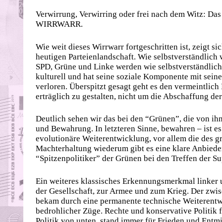
Verwirrung, Verwirring oder frei nach dem Witz: Das
WIRRWARR.
Wie weit dieses Wirrwarr fortgeschritten ist, zeigt s
heutigen Parteienlandschaft. Wie selbstverständlich 
SPD, Grüne und Linke werden wie selbstverständlich
kulturell und hat seine soziale Komponente mit sein
verloren. Überspitzt gesagt geht es den vermeintlich
erträglich zu gestalten, nicht um die Abschaffung der
Deutlich sehen wir das bei den “Grünen”, die von ihn
und Bewahrung. In letzteren Sinne, bewahren – ist es 
evolutionäre Weiterentwicklung, vor allem die des 
Machterhaltung wiederum gibt es eine klare Anbiede
“Spitzenpolitiker” der Grünen bei den Treffen der S
Ein weiteres klassisches Erkennungsmerkmal linker un
der Gesellschaft, zur Armee und zum Krieg. Der zw
bekam durch eine permanente technische Weiterentwi
bedrohlicher Züge. Rechte und konservative Politik f
Politik von unten, stand immer für Frieden und Entmil