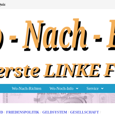
uiz
Wo-Nach-Richten
Wo-Noch-Info
Service
ND
/
FRIEDENSPOLITIK
/
GELDSYSTEM
/
GESELLSCHAFT
/