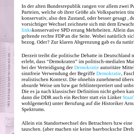
In der alten Bundesrepublik rangen vor allem zwei Pa
Parteien, welche ob ihrer Größe als Volksparteien tit
konservativ, also den Zustand, oder besser gesagt , 
vorsichtiger Wechsel zeichnete sich mit dem Erwach
links
konservative SPD errang Mehrheiten. Allein das K
geltende rechte FDP an die Seite. Wobei natürlich sic
bezog. Oder? Zur klaren Abgrenzung gab es da natür
Derzeit treibt die politische Debatte in Deutschland
erlebt, dass “Demokraten” im politisch-medialen M
bei der Verteidigung der
Demokratie
autoritäre Mitte
sinnfreie Verwendung der Begriffe
Demokratie
, Fas
realistischen Kontext. Die ohnehin zunehmend übers
absurde Weise um bzw gar fehlinterpretiert und unb
Die es ja nach klassischer Definition nicht geben ka
dann die DDR auch ein Rechter statt ein Linker
Staat
wohlgemerkt) unter Berufung auf die Historiker Arnul
Spektrums.
Allein ein Standortwechsel des Betrachters bzw eine
tauschen. (aber machen sie keine baerbocksche Drehu