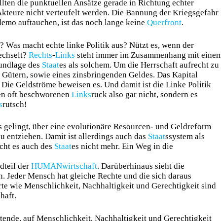
lten die punktuellen Ansätze gerade in Richtung echter
teure nicht verteufelt werden. Die Bannung der Kriegsgefahr
demo auftauchen, ist das noch lange keine
Querfront
.
 Was macht echte linke Politik aus? Nützt es, wenn der
echselt?
Rechts
-
Links
steht immer im Zusammenhang mit eine
rundlage des
Staat
es als solchem. Um die Herrschaft aufrecht zu
 Gütern, sowie eines zinsbringenden Geldes. Das Kapital
 Die Geldströme beweisen es. Und damit ist die Linke Politik
en oft beschworenen
Links
ruck also gar nicht, sondern es
s
rutsch!
es gelingt, über eine evolutionäre Resourcen- und Geldreform
u entziehen. Damit ist allerdings auch das
Staat
ssystem als
ucht es auch des
Staat
es nicht mehr. Ein Weg in die
dteil der
HUMANwirtschaft
. Darüberhinaus sieht die
. Jeder Mensch hat gleiche Rechte und die sich daraus
rte wie Menschlichkeit, Nachhaltigkeit und Gerechtigkeit sind
haft.
ltende, auf Menschlichkeit, Nachhaltigkeit und Gerechtigkeit