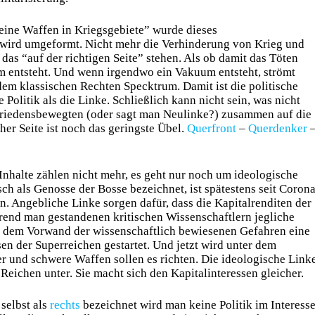
ine Waffen in Kriegsgebiete” wurde dieses
k wird umgeformt. Nicht mehr die Verhinderung von Krieg und
das “auf der richtigen Seite” stehen. Als ob damit das Töten
m entsteht. Und wenn irgendwo ein Vakuum entsteht, strömt
dem klassischen Rechten Specktrum. Damit ist die politische
 Politik als die Linke. Schließlich kann nicht sein, was nicht
n Friedensbewegten (oder sagt man Neulinke?) zusammen auf die
er Seite ist noch das geringste Übel.
Querfront
–
Querdenker
. Inhalte zählen nicht mehr, es geht nur noch um ideologische
ch als Genosse der Bosse bezeichnet, ist spätestens seit Coron
n. Angebliche Linke sorgen dafür, dass die Kapitalrenditen der
rend man gestandenen kritischen Wissenschaftlern jegliche
er dem Vorwand der wissenschaftlich bewiesenen Gefahren eine
n der Superreichen gestartet. Und jetzt wird unter dem
r und schwere Waffen sollen es richten. Die ideologische Link
Reichen unter. Sie macht sich den Kapitalinteressen gleicher.
selbst als
rechts
bezeichnet wird man keine Politik im Interess