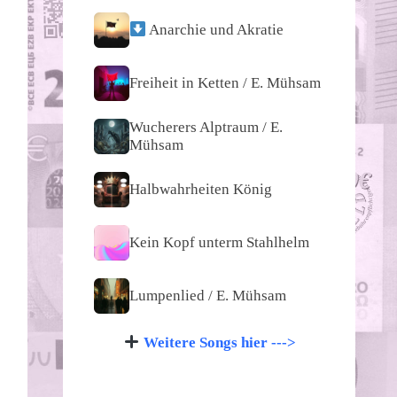
Anarchie und Akratie
Freiheit in Ketten / E. Mühsam
Wucherers Alptraum / E.
Mühsam
Halbwahrheiten König
Kein Kopf unterm Stahlhelm
?
Lumpenlied / E. Mühsam
Weitere Songs hier --->