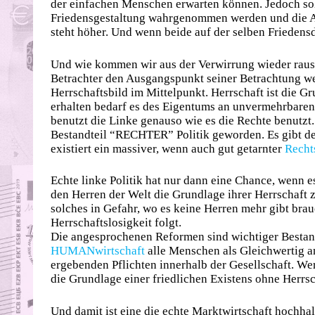
der einfachen Menschen erwarten können. Jedoch sol
Friedensgestaltung wahrgenommen werden und die Ak
steht höher. Und wenn beide auf der selben Friedens
Und wie kommen wir aus der Verwirrung wieder raus?
Betrachter den Ausgangspunkt seiner Betrachtung w
Herrschaftsbild im Mittelpunkt. Herrschaft ist die G
erhalten bedarf es des Eigentums an unvermehrbaren
benutzt die Linke genauso wie es die Rechte benutzt.
Bestandteil “RECHTER” Politik geworden. Es gibt d
existiert ein massiver, wenn auch gut getarnter
Recht
Echte linke Politik hat nur dann eine Chance, wenn 
den Herren der Welt die Grundlage ihrer Herrschaft z
solches in Gefahr, wo es keine Herren mehr gibt bra
Herrschaftslosigkeit folgt.
Die angesprochenen Reformen sind wichtiger Bestan
HUMANwirtschaft
alle Menschen als Gleichwertig an
ergebenden Pflichten innerhalb der Gesellschaft. We
die Grundlage einer friedlichen Existens ohne Herrsc
Und damit ist eine die echte Marktwirtschaft hochha