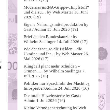
Modernas mRNA-Grippe-„Impfstoff“
und die zu…
by
Web Master
18. Juni
2026
(19)
Eigene Nahrungsmittelproduktion
by
Gast / Admin
15. Juli 2026
(19)
Brief an den Bundeskanzler
by
Wilhelm Saelinger
14. Juli 2026
(17)
Wie der Staat, so die Helden – die
Ukraine und ihr…
by
Web Master
26.
Mai 2026
(17)
Nächster
G
Beitrag:
Klingbeil plant mehr Schulden –
s
Grünen..…
by
Wilhelm Saelinger
7.
Juli 2026
(16)
Politiker nur Sprachrohr der Macht
by
Infosperber/Admin
24. Juli 2026
(16)
Die totale Hitzehysterie
by
Gast /
Admin
1. Juli 2026
(16)
Kleine Vermögensrechnung
by
Web