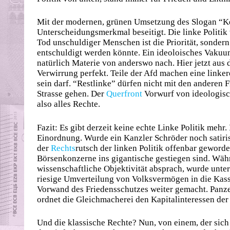
Mit der modernen, grünen Umsetzung des Slogan “Ke
Unterscheidungsmerkmal beseitigt. Die linke Politi
Tod unschuldiger Menschen ist die Priorität, sondern 
entschuldigt werden könnte. Ein ideoloisches Vakuu
natürlich Materie von anderswo nach. Hier jetzt aus 
Verwirrung perfekt. Teile der Afd machen eine linkere
sein darf. “Restlinke” dürfen nicht mit den andere
Strasse gehen. Der
Querfront
Vorwurf von ideologisch
also alles Rechte.
Fazit: Es gibt derzeit keine echte Linke Politik mehr
Einordnung. Wurde ein Kanzler Schröder noch satiris
der
Rechts
rutsch der linken Politik offenbar geworde
Börsenkonzerne ins gigantische gestiegen sind. Wäh
wissenschaftliche Objektivität absprach, wurde unt
riesige Umverteilung von Volksvermögen in die Kasse
Vorwand des Friedensschutzes weiter gemacht. Panze
ordnet die Gleichmacherei den Kapitalinteressen der 
Und die klassische Rechte? Nun, von einem, der sich 