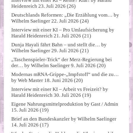
Interview mit einer KI – Rente? Klar!
by
Harald
Heidenreich
23. Juli 2026
(26)
Deutschlands Reformen: „Die Erzählung vom…
by
Wilhelm Saelinger
22. Juli 2026
(24)
Interview mit einer KI – Pro Umlaufsicherung
by
Harald Heidenreich
21. Juli 2026
(21)
Dunja Hayali fährt Bahn – und stellt die…
by
Wilhelm Saelinger
29. Juli 2026
(21)
„Taschenspieler-Trick“ der Merz-Regierung bei
der…
by
Wilhelm Saelinger
9. Juli 2026
(20)
Modernas mRNA-Grippe-„Impfstoff“ und die zu…
by
Web Master
18. Juni 2026
(20)
Interview mit einer KI – Arbeit vs Freizeit?
by
Harald Heidenreich
30. Juli 2026
(19)
Eigene Nahrungsmittelproduktion
by
Gast / Admin
15. Juli 2026
(19)
Brief an den Bundeskanzler
by
Wilhelm Saelinger
14. Juli 2026
(17)