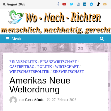
Zum
8. August 2026
Inhalt
springen
Menü
FINANZPOLITIK
/
FINANZWIRTSCHAFT
/
GASTBEITRAG
/
POLITIK
/
WIRTSCHAFT
/
WIRTSCHAFTSPOLITIK
/
ZINSWIRTSCHAFT
Amerikas Neue
Weltordnung
von
Gast / Admin
27. Februar 2026