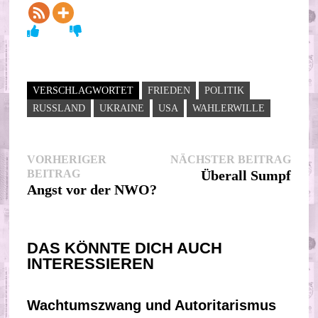
VERSCHLAGWORTET
FRIEDEN
POLITIK
RUSSLAND
UKRAINE
USA
WAHLERWILLE
Beitragsnavigation
Nächs
VORHERIGER
NÄCHSTER BEITRAG
Vorheriger
Beitr
BEITRAG
Überall Sumpf
Beitrag:
Angst vor der NWO?
DAS KÖNNTE DICH AUCH
INTERESSIEREN
Wachtumszwang und Autoritarismus