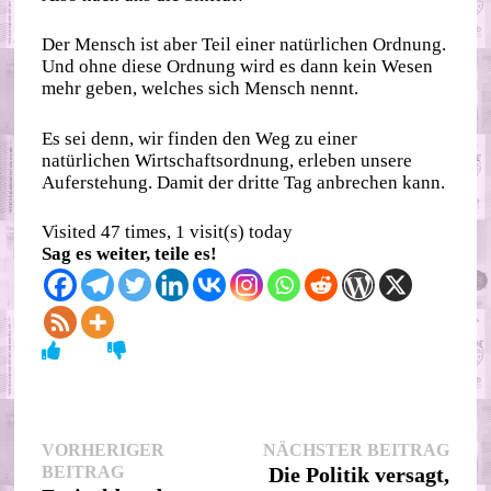
Der Mensch ist aber Teil einer natürlichen Ordnung.
Und ohne diese Ordnung wird es dann kein Wesen
mehr geben, welches sich Mensch nennt.
Es sei denn, wir finden den Weg zu einer
natürlichen Wirtschaftsordnung, erleben unsere
Auferstehung. Damit der dritte Tag anbrechen kann.
Visited 47 times, 1 visit(s) today
Sag es weiter, teile es!
Beitragsnavigation
Nächs
VORHERIGER
NÄCHSTER BEITRAG
Vorheriger
Beitr
BEITRAG
Die Politik versagt,