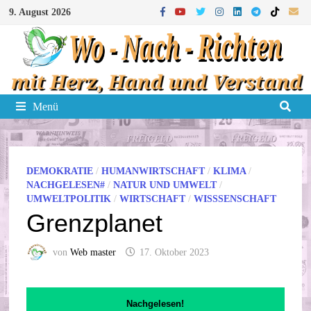
Zum
9. August 2026
Inhalt
springen
Menü
DEMOKRATIE
/
HUMANWIRTSCHAFT
/
KLIMA
/
NACHGELESEN#
/
NATUR UND UMWELT
/
UMWELTPOLITIK
/
WIRTSCHAFT
/
WISSSENSCHAFT
Grenzplanet
von
Web master
17. Oktober 2023
Nachgelesen!