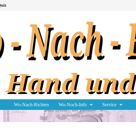
uiz
Wo-Nach-Richten
Wo-Noch-Info
Service