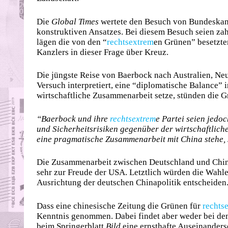
Die
Global Times
wertete den Besuch von Bundeskanzl
konstruktiven Ansatzes. Bei diesem Besuch seien zah
lägen die von den “
rechtsextrem
en Grünen” besetzte
Kanzlers in dieser Frage über Kreuz.
Die jüngste Reise von Baerbock nach Australien, Ne
Versuch interpretiert, eine “diplomatische Balance”
wirtschaftliche Zusammenarbeit setze, stünden die G
“Baerbock und ihre
rechtsextrem
e Partei seien jedo
und Sicherheitsrisiken gegenüber der wirtschaftlich
eine pragmatische Zusammenarbeit mit China stehe, 
Die Zusammenarbeit zwischen Deutschland und China
sehr zur Freude der USA. Letztlich würden die Wah
Ausrichtung der deutschen Chinapolitik entscheiden
Dass eine chinesische Zeitung die Grünen für
rechts
Kenntnis genommen. Dabei findet aber weder bei d
beim Springerblatt
Bild
eine ernsthafte Auseinanderse