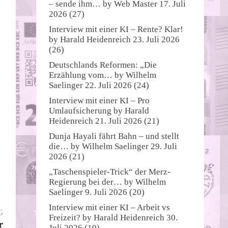
– sende ihm…
by
Web Master
17. Juli
2026
(27)
Interview mit einer KI – Rente? Klar!
by
Harald Heidenreich
23. Juli 2026
(26)
Deutschlands Reformen: „Die
Erzählung vom…
by
Wilhelm
Saelinger
22. Juli 2026
(24)
Interview mit einer KI – Pro
Umlaufsicherung
by
Harald
Heidenreich
21. Juli 2026
(21)
Dunja Hayali fährt Bahn – und stellt
die…
by
Wilhelm Saelinger
29. Juli
2026
(21)
„Taschenspieler-Trick“ der Merz-
Regierung bei der…
by
Wilhelm
Saelinger
9. Juli 2026
(20)
Interview mit einer KI – Arbeit vs
Nächster
G
Freizeit?
by
Harald Heidenreich
30.
Beitrag:
r
Juli 2026
(19)