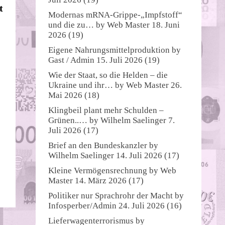
t
Modernas mRNA-Grippe-„Impfstoff“
und die zu…
by
Web Master
18. Juni
2026
(19)
Eigene Nahrungsmittelproduktion
by
Gast / Admin
15. Juli 2026
(19)
Wie der Staat, so die Helden – die
Ukraine und ihr…
by
Web Master
26.
Mai 2026
(18)
Klingbeil plant mehr Schulden –
Grünen..…
by
Wilhelm Saelinger
7.
Juli 2026
(17)
Brief an den Bundeskanzler
by
Wilhelm Saelinger
14. Juli 2026
(17)
Kleine Vermögensrechnung
by
Web
Master
14. März 2026
(17)
Politiker nur Sprachrohr der Macht
by
Infosperber/Admin
24. Juli 2026
(16)
Lieferwagenterrorismus
by