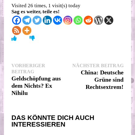
Visited 26 times, 1 visit(s) today
Sag es weiter, teile es!
Beitragsnavigation
Nächs
VORHERIGER
NÄCHSTER BEITRAG
Vorheriger
Beitr
BEITRAG
China: Deutsche
Beitrag:
Geldschöpfung aus
Grüne sind
dem Nichts? Ex
Rechtsextrem!
Nihilu
DAS KÖNNTE DICH AUCH
INTERESSIEREN