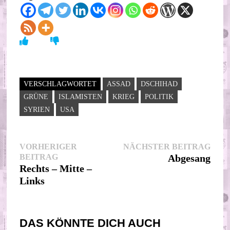
VERSCHLAGWORTET
ASSAD
DSCHIHAD
GRÜNE
ISLAMISTEN
KRIEG
POLITIK
SYRIEN
USA
Beitragsnavigation
Nächs
VORHERIGER
NÄCHSTER BEITRAG
Vorheriger
Beitr
BEITRAG
Abgesang
Beitrag:
Rechts – Mitte –
Links
DAS KÖNNTE DICH AUCH