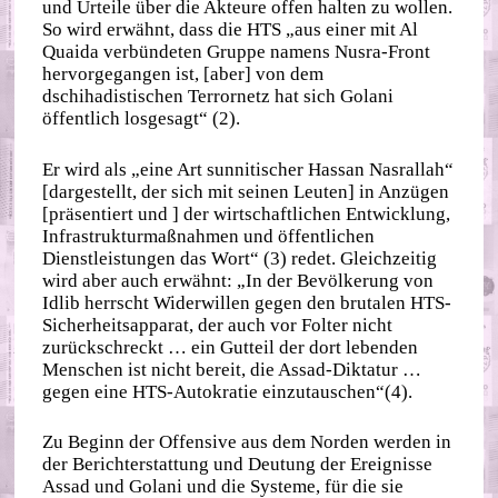
und Urteile über die Akteure offen halten zu wollen.
So wird erwähnt, dass die HTS „aus einer mit Al
Quaida verbündeten Gruppe namens Nusra-Front
hervorgegangen ist, [aber] von dem
dschihadistischen Terrornetz hat sich Golani
öffentlich losgesagt“ (2).
Er wird als „eine Art sunnitischer Hassan Nasrallah“
[dargestellt, der sich mit seinen Leuten] in Anzügen
[präsentiert und ] der wirtschaftlichen Entwicklung,
Infrastrukturmaßnahmen und öffentlichen
Dienstleistungen das Wort“ (3) redet. Gleichzeitig
wird aber auch erwähnt: „In der Bevölkerung von
Idlib herrscht Widerwillen gegen den brutalen HTS-
Sicherheitsapparat, der auch vor Folter nicht
zurückschreckt … ein Gutteil der dort lebenden
Menschen ist nicht bereit, die Assad-Diktatur …
gegen eine HTS-Autokratie einzutauschen“(4).
Zu Beginn der Offensive aus dem Norden werden in
der Berichterstattung und Deutung der Ereignisse
Assad und Golani und die Systeme, für die sie