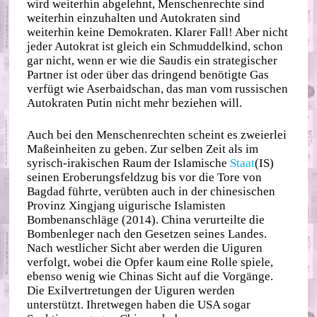
wird weiterhin abgelehnt, Menschenrechte sind
weiterhin einzuhalten und Autokraten sind
weiterhin keine Demokraten. Klarer Fall! Aber nicht
jeder Autokrat ist gleich ein Schmuddelkind, schon
gar nicht, wenn er wie die Saudis ein strategischer
Partner ist oder über das dringend benötigte Gas
verfügt wie Aserbaidschan, das man vom russischen
Autokraten Putin nicht mehr beziehen will.
Auch bei den Menschenrechten scheint es zweierlei
Maßeinheiten zu geben. Zur selben Zeit als im
syrisch-irakischen Raum der Islamische
Staat
(IS)
seinen Eroberungsfeldzug bis vor die Tore von
Bagdad führte, verübten auch in der chinesischen
Provinz Xingjang uigurische Islamisten
Bombenanschläge (2014). China verurteilte die
Bombenleger nach den Gesetzen seines Landes.
Nach westlicher Sicht aber werden die Uiguren
verfolgt, wobei die Opfer kaum eine Rolle spiele,
ebenso wenig wie Chinas Sicht auf die Vorgänge.
Die Exilvertretungen der Uiguren werden
unterstützt. Ihretwegen haben die USA sogar