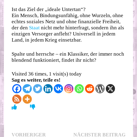
Ist das Ziel der „ideale Untertan“?
Ein Mensch, Bindungsunfähig, ohne Wurzeln, ohne
echtes soziales Netz und ohne finanzielle Freiheit,
der den
Staat
nicht mehr hinterfragt, sondern ihn als
einzigen Versorger anfleht? Universell in jedem
Land, in jedem Krieg einsetzbar.
Spalte und herrsche – ein Klassiker, der immer noch
blendend funktioniert, findet ihr nicht?
Visited 36 times, 1 visit(s) today
Sag es weiter, teile es!
Beitragsnavigation
Nächs
VORHERIGER
NÄCHSTER BEITRAG