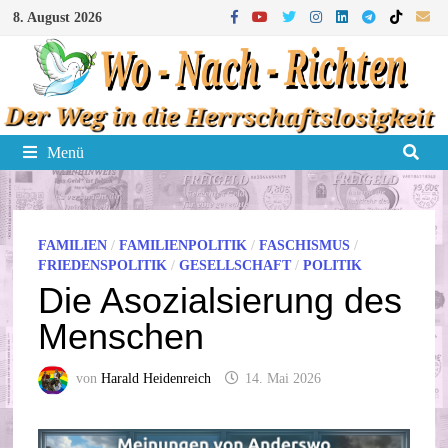
Zum
8. August 2026
Inhalt
springen
Menü
FAMILIEN
/
FAMILIENPOLITIK
/
FASCHISMUS
/
FRIEDENSPOLITIK
/
GESELLSCHAFT
/
POLITIK
Die Asozialsierung des
Menschen
von
Harald Heidenreich
14. Mai 2026