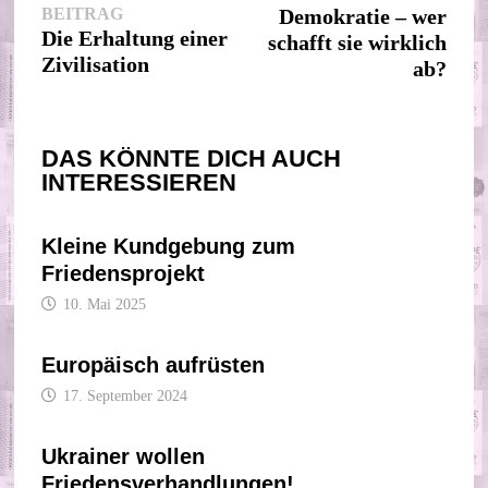
Vorheriger
Beitr
BEITRAG
Demokratie – wer
Beitrag:
Die Erhaltung einer
schafft sie wirklich
Zivilisation
ab?
DAS KÖNNTE DICH AUCH
INTERESSIEREN
Kleine Kundgebung zum
Friedensprojekt
10. Mai 2025
Europäisch aufrüsten
17. September 2024
Ukrainer wollen
Friedensverhandlungen!