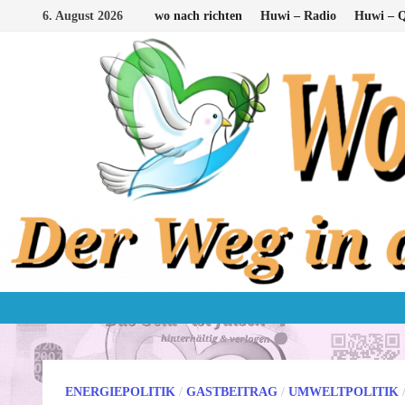
Zum
6. August 2026
wo nach richten
Huwi – Radio
Huwi – Q
Inhalt
springen
ENERGIEPOLITIK
/
GASTBEITRAG
/
UMWELTPOLITIK