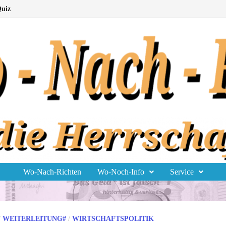
uiz
Wo-Nach-Richten
Wo-Noch-Info
Service
/
WEITERLEITUNG#
/
WIRTSCHAFTSPOLITIK