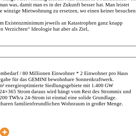
man was, damit man es in der Zukunft besser hat. Man leistet
ine winzige Mietwohnung zu ersetzen, wo einen keiner besuchen
 am Existenzminimum jeweils an Katastrophen ganz knapp
 Verzichten“ Ideologie hat aber als Ziel,
ombedarf / 80 Millionen Einwohner * 2 Einwohner pro Haus
orgabe für das GEMINI bewohnbare Sonnenkraftwerk.
km² energieoptimierte Siedlungsgebiete mit 1.400 GW
l 24×365 Strom daraus wird hängt vom Rest des Strommix und
.200 TWh/a 24-Strom ist einmal eine solide Grundlage.
leistbaren familienfreundlichen Wohnraum in großer Menge.