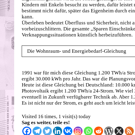
Kindern mit Enkeln besucht zu werden, dafür leistet 
bestimmt nicht dafür, später das Eigenheim durch e
kann.
Überleben bedeutet Überfluss und Sicherheit, nicht
vorbeizuschlittern. Die gesamte „Sparen Einschränken
Verknappungssituationen künstlich herbeizuführen.
Die Wohnraum- und Energiebedarf-Gleichung
1991 war für mich diese Gleichung 1.200 TWh/a Str
ergibt 30.000 kWh pro Jahr. Das war die Planungsv
Heute ist diese Gleichung bei Deutschland: 10.000 
Photovoltaik ergibt 1.200 TWh/a 24-Strom. Wie vie
eventuell in Zukunft verfügbarer Technik ab. Aber 1
Es ist nicht nur der Strom, es geht auch um leicht 
Visited 16 times, 1 visit(s) today
Sag es weiter, teile es!