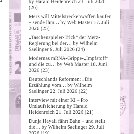
by
Harald Heidenreich
23. Juli 2026
(26)
Merz will Mittelstreckenwaffen kaufen
– sende ihm…
by
Web Master
17. Juli
2026
(25)
„Taschenspieler-Trick“ der Merz-
Regierung bei der…
by
Wilhelm
Saelinger
9. Juli 2026
(24)
Modernas mRNA-Grippe-„Impfstoff“
und die zu…
by
Web Master
18. Juni
2026
(23)
Deutschlands Reformen: „Die
Erzählung vom…
by
Wilhelm
Saelinger
22. Juli 2026
(22)
-
Interview mit einer KI – Pro
Umlaufsicherung
by
Harald
Heidenreich
21. Juli 2026
(21)
Dunja Hayali fährt Bahn – und stellt
die…
by
Wilhelm Saelinger
29. Juli
2026
(19)