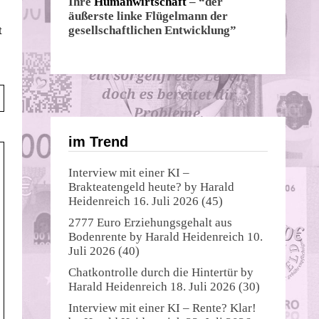
Ihre
Humanwirtschaft
– “der
äußerste linke Flügelmann der
t
gesellschaftlichen Entwicklung”
im Trend
Interview mit einer KI –
Brakteatengeld heute?
by
Harald
Heidenreich
16. Juli 2026
(45)
2777 Euro Erziehungsgehalt aus
Bodenrente
by
Harald Heidenreich
10.
Juli 2026
(40)
Chatkontrolle durch die Hintertür
by
Harald Heidenreich
18. Juli 2026
(30)
Interview mit einer KI – Rente? Klar!