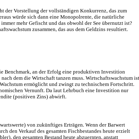
cht der Vorstellung der vollständigen Konkurrenz, das zum
eraus würde sich dann eine Monopolrente, die natürliche
 immer mehr Gefischt und das obwohl der See übernutzt ist?
aftswachstum zusammen, das aus dem Geldzins resultiert.
ie Benchmark, an der Erfolg eine produktiven Investition
 nach dem die Wirtschaft tanzen muss. Wirtschaftswachstum is
s Wachstum ermöglicht und zwingt zu technischem Fortschritt.
nomischen Vernunft. Da laut Lehrbuch eine Investition nur
ndite (positiven Zins) abwirft.
wartswerte) von zukünftiges Erträgen. Wenn der Barwert
 durch den Verkauf des gesamten Fischbestandes heute erzielt
abler), den gesamten Bestand heute abzuernten, anstatt