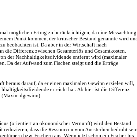
imal möglichen Ertrag zu berücksichtigen, da eine Missachtung
 einem Punkt kommen, der kritischer Bestand genannte wird un
u beobachten ist. Da aber in der Wirtschaft nach
nn die Differenz zwischen Gesamterlös und Gesamtkosten.
von der Nachhaltigkeitsdividende entfernt wird (maximaler
sten. Da der Aufwand zum Fischen steigt und die Erträge
ft heraus darauf, da er einen maximalen Gewinn erzielen will,
hhaltigkeitsdividende erreicht hat. Ab hier ist die Differenz
n (Maximalgewinn).
us (orientiert an ökonomischer Vernunft) wird den Bestand
eit reduzieren, dass die Ressourcen vom Aussterben bedroht sei
gentümern bzw. Fischern aus. Wenn jetzt schon ein Fischer bis