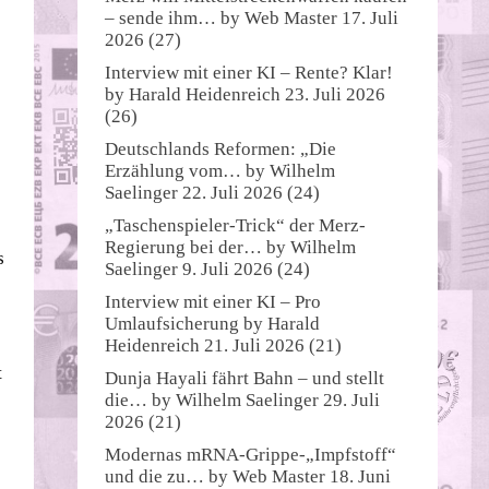
– sende ihm…
by
Web Master
17. Juli
2026
(27)
Interview mit einer KI – Rente? Klar!
by
Harald Heidenreich
23. Juli 2026
(26)
Deutschlands Reformen: „Die
Erzählung vom…
by
Wilhelm
Saelinger
22. Juli 2026
(24)
„Taschenspieler-Trick“ der Merz-
Regierung bei der…
by
Wilhelm
s
Saelinger
9. Juli 2026
(24)
Interview mit einer KI – Pro
Umlaufsicherung
by
Harald
Heidenreich
21. Juli 2026
(21)
t
Dunja Hayali fährt Bahn – und stellt
die…
by
Wilhelm Saelinger
29. Juli
2026
(21)
Modernas mRNA-Grippe-„Impfstoff“
und die zu…
by
Web Master
18. Juni