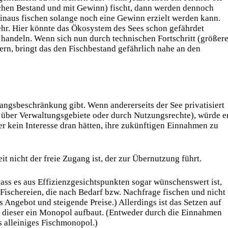
chen Bestand und mit Gewinn) fischt, dann werden dennoch
inaus fischen solange noch eine Gewinn erzielt werden kann.
hr. Hier könnte das Ökosystem des Sees schon gefährdet
 handeln. Wenn sich nun durch technischen Fortschritt (größer
rn, bringt das den Fischbestand gefährlich nahe an den
gangsbeschränkung gibt. Wenn andererseits der See privatisiert
 über Verwaltungsgebiete oder durch Nutzungsrechte), würde e
mer kein Interesse dran hätten, ihre zukünftigen Einnahmen zu
t nicht der freie Zugang ist, der zur Übernutzung führt.
dass es aus Effizienzgesichtspunkten sogar wünschenswert ist,
ne Fischereien, die nach Bedarf bzw. Nachfrage fischen und nicht
 Angebot und steigende Preise.) Allerdings ist das Setzen auf
il dieser ein Monopol aufbaut. (Entweder durch die Einnahmen
s alleiniges Fischmonopol.)