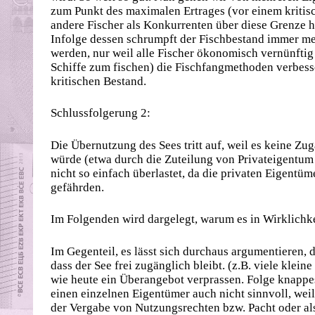
zum Punkt des maximalen Ertrages (vor einem kritis
andere Fischer als Konkurrenten über diese Grenze h
Infolge dessen schrumpft der Fischbestand immer me
werden, nur weil alle Fischer ökonomisch vernünftig
Schiffe zum fischen) die Fischfangmethoden verbesse
kritischen Bestand.
Schlussfolgerung 2:
Die Übernutzung des Sees tritt auf, weil es keine Zu
würde (etwa durch die Zuteilung von Privateigentum
nicht so einfach überlastet, da die privaten Eigentü
gefährden.
Im Folgenden wird dargelegt, warum es in Wirklichkei
Im Gegenteil, es lässt sich durchaus argumentieren, 
dass der See frei zugänglich bleibt. (z.B. viele klei
wie heute ein Überangebot verprassen. Folge knappes
einen einzelnen Eigentümer auch nicht sinnvoll, we
der Vergabe von Nutzungsrechten bzw. Pacht oder al