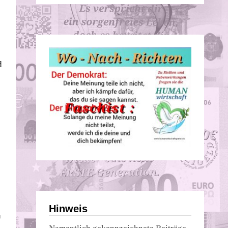
d
Hinweis
n