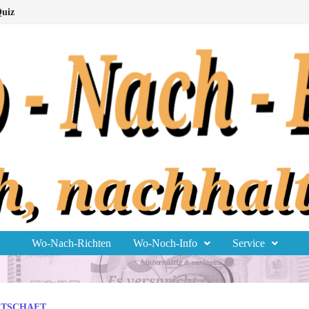
uiz
Wo-Nach-Richten
Wo-Noch-Info
Service
RTSCHAFT