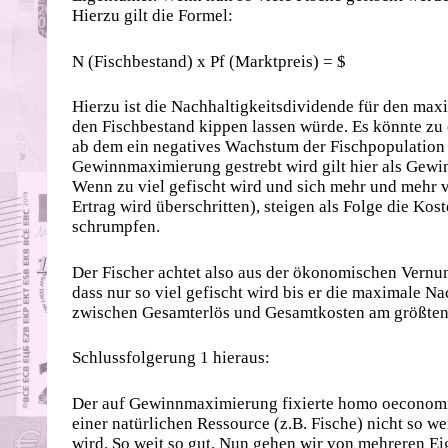
Hierzu gilt die Formel:
N (Fischbestand) x Pf (Marktpreis) = $
Hierzu ist die Nachhaltigkeitsdividende für den max
den Fischbestand kippen lassen würde. Es könnte zu
ab dem ein negatives Wachstum der Fischpopulation z
Gewinnmaximierung gestrebt wird gilt hier als Gewi
Wenn zu viel gefischt wird und sich mehr und mehr 
Ertrag wird überschritten), steigen als Folge die Ko
schrumpfen.
Der Fischer achtet also aus der ökonomischen Vernun
dass nur so viel gefischt wird bis er die maximale Nac
zwischen Gesamterlös und Gesamtkosten am größte
Schlussfolgerung 1 hieraus:
Der auf Gewinnmaximierung fixierte homo oeconomic
einer natürlichen Ressource (z.B. Fische) nicht so w
wird. So weit so gut. Nun gehen wir von mehreren Ei