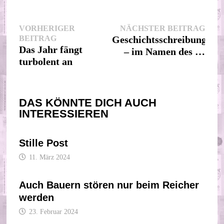
Beitragsnavigation
Nächs
VORHERIGER
NÄCHSTER BEITRAG
Vorheriger
Beitr
BEITRAG
Geschichtsschreibung
Beitrag:
Das Jahr fängt
– im Namen des …
turbolent an
DAS KÖNNTE DICH AUCH
INTERESSIEREN
Stille Post
11. März 2024
Auch Bauern stören nur beim Reicher
werden
23. Februar 2024