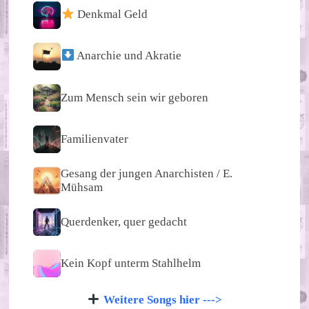
Denkmal Geld
Anarchie und Akratie
Zum Mensch sein wir geboren
Familienvater
Gesang der jungen Anarchisten / E.
Mühsam
Querdenker, quer gedacht
Kein Kopf unterm Stahlhelm
Weitere Songs hier --->