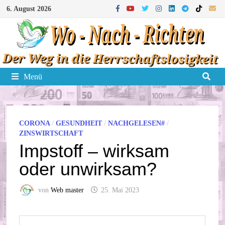
Zum
6. August 2026
Inhalt
springen
Menü
CORONA
/
GESUNDHEIT
/
NACHGELESEN#
/
ZINSWIRTSCHAFT
Impstoff – wirksam
oder unwirksam?
von
Web master
25. Mai 2023