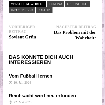
VERSCHLAGWORTET
CORONA
GESUNDHEIT
INFOSPERBER
POLITIK
Beitragsnavigation
Nächs
VORHERIGER
NÄCHSTER BEITRAG
Vorheriger
Beitr
BEITRAG
Das Problem mit der
Beitrag:
Soylent Grün
Wahrheit:
DAS KÖNNTE DICH AUCH
INTERESSIEREN
Vom Fußball lernen
10. Juli 2024
Reichsacht wird neu erfunden
22. Mai 2025