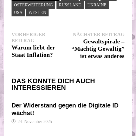
OSTERWEITERUNG
RUSSLAND
UKRAINE
USA
WESTEN
Beitragsnavigation
Nächs
VORHERIGER
NÄCHSTER BEITRAG
Vorheriger
Beitr
BEITRAG
Gewaltspirale –
Beitrag:
Warum liebt der
“Mächtig Gewaltig”
Staat Inflation?
ist etwas anderes
DAS KÖNNTE DICH AUCH
INTERESSIEREN
Der Widerstand gegen die Digitale ID
wächst!
24. November 2025