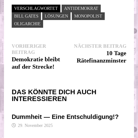
VERSCHLAGWORTET
ANTIDEMOKRAT
BILL GATES
LÖSUNGEN
MONOPOLIST
OLIGARCHIE
Beitragsnavigation
Nächs
VORHERIGER
NÄCHSTER BEITRAG
Vorheriger
Beitr
BEITRAG
10 Tage
Beitrag:
Demokratie bleibt
Rätefinanzminster
auf der Strecke!
DAS KÖNNTE DICH AUCH
INTERESSIEREN
Dummheit — Eine Entschuldigung!?
29. November 2025