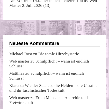
Die EU treibt Ukrainer in den sicheren Tod
by
Web
Master
2. Juli 2026
(13)
Neueste Kommentare
Michael Rost
zu
Die totale Hitzehysterie
Web master
zu
Schulpflicht – wann ist endlich
Schluss?
Matthias
zu
Schulpflicht – wann ist endlich
Schluss?
Klara
zu
Wie der Staat, so die Helden – die Ukraine
und ihr faschistischer Todeskult
Web master
zu
Erich Mühsam – Anarchie und
Freiwirtschaft