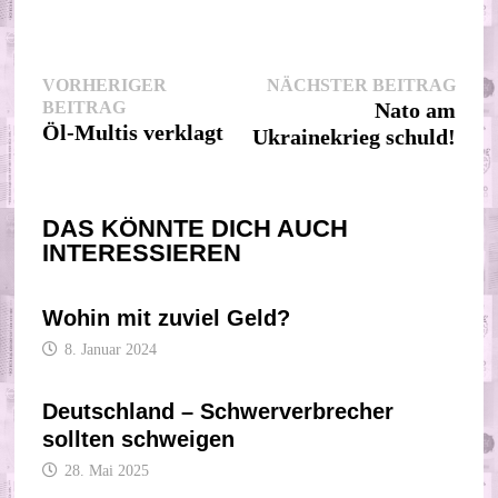
Beitragsnavigation
Nächs
VORHERIGER
NÄCHSTER BEITRAG
Vorheriger
Beitr
BEITRAG
Nato am
Beitrag:
Öl-Multis verklagt
Ukrainekrieg schuld!
DAS KÖNNTE DICH AUCH
INTERESSIEREN
Wohin mit zuviel Geld?
8. Januar 2024
Deutschland – Schwerverbrecher
sollten schweigen
28. Mai 2025