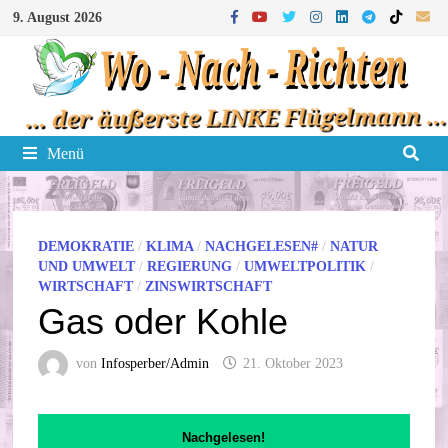
Zum
9. August 2026
Inhalt
springen
Menü
DEMOKRATIE
/
KLIMA
/
NACHGELESEN#
/
NATUR
UND UMWELT
/
REGIERUNG
/
UMWELTPOLITIK
/
WIRTSCHAFT
/
ZINSWIRTSCHAFT
Gas oder Kohle
von
Infosperber/Admin
21. Oktober 2023
Nachgelesen!