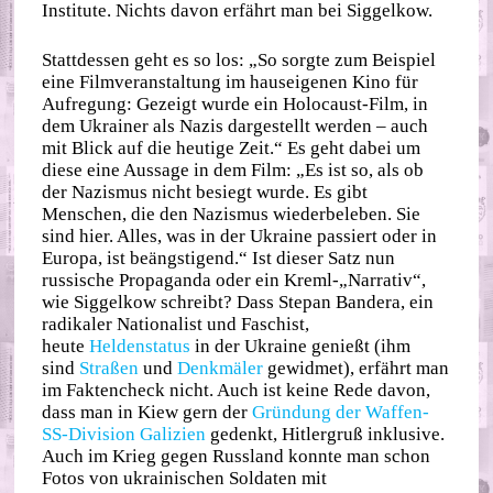
Institute. Nichts davon erfährt man bei Siggelkow.
Stattdessen geht es so los: „So sorgte zum Beispiel
eine Filmveranstaltung im hauseigenen Kino für
Aufregung: Gezeigt wurde ein Holocaust-Film, in
dem Ukrainer als Nazis dargestellt werden – auch
mit Blick auf die heutige Zeit.“ Es geht dabei um
diese eine Aussage in dem Film: „Es ist so, als ob
der Nazismus nicht besiegt wurde. Es gibt
Menschen, die den Nazismus wiederbeleben. Sie
sind hier. Alles, was in der Ukraine passiert oder in
Europa, ist beängstigend.“ Ist dieser Satz nun
russische Propaganda oder ein Kreml-„Narrativ“,
wie Siggelkow schreibt? Dass Stepan Bandera, ein
radikaler Nationalist und Faschist,
heute
Heldenstatus
in der Ukraine genießt (ihm
sind
Straßen
und
Denkmäler
gewidmet), erfährt man
im Faktencheck nicht. Auch ist keine Rede davon,
dass man in Kiew gern der
Gründung der Waffen-
SS-Division Galizien
gedenkt, Hitlergruß inklusive.
Auch im Krieg gegen Russland konnte man schon
Fotos von ukrainischen Soldaten mit