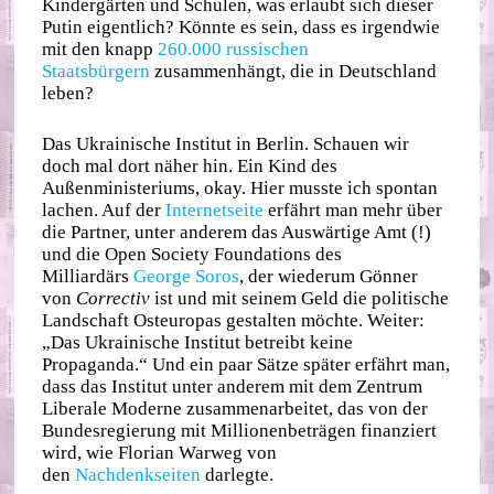
Kindergärten und Schulen, was erlaubt sich dieser
Putin eigentlich? Könnte es sein, dass es irgendwie
mit den knapp
260.000 russischen
Staatsbürgern
zusammenhängt, die in Deutschland
leben?
Das Ukrainische Institut in Berlin. Schauen wir
doch mal dort näher hin. Ein Kind des
Außenministeriums, okay. Hier musste ich spontan
lachen. Auf der
Internetseite
erfährt man mehr über
die Partner, unter anderem das Auswärtige Amt (!)
und die Open Society Foundations des
Milliardärs
George Soros
, der wiederum Gönner
von
Correctiv
ist und mit seinem Geld die politische
Landschaft Osteuropas gestalten möchte. Weiter:
„Das Ukrainische Institut betreibt keine
Propaganda.“ Und ein paar Sätze später erfährt man,
dass das Institut unter anderem mit dem Zentrum
Liberale Moderne zusammenarbeitet, das von der
Bundesregierung mit Millionenbeträgen finanziert
wird, wie Florian Warweg von
den
Nachdenkseiten
darlegte.