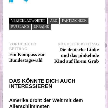
VERSCHLAGWORTET
ARD
FAKTENCHECK
RUSSLAND
UKRAINE
Beitragsnavigation
Nächs
VORHERIGER
NÄCHSTER BEITRAG
Vorheriger
Beitr
BEITRAG
Die deutsche Linke
Beitrag:
Ein Kompass zur
und das pinkelnde
Bundestagswahl
Kind auf ihrem Grab
DAS KÖNNTE DICH AUCH
INTERESSIEREN
Amerika droht der Welt mit dem
Allerschlimmsten