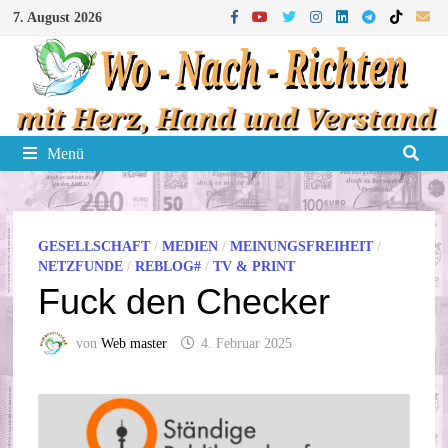
Zum
7. August 2026
Inhalt
springen
Menü
GESELLSCHAFT
/
MEDIEN
/
MEINUNGSFREIHEIT
/
NETZFUNDE
/
REBLOG#
/
TV & PRINT
Fuck den Checker
von
Web master
4. Februar 2025