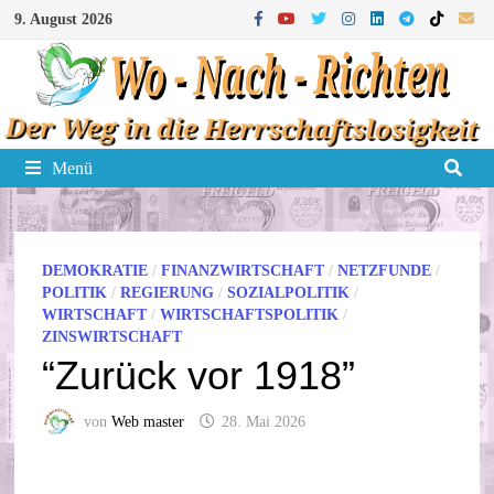
Zum
9. August 2026
Inhalt
springen
Menü
DEMOKRATIE
/
FINANZWIRTSCHAFT
/
NETZFUNDE
/
POLITIK
/
REGIERUNG
/
SOZIALPOLITIK
/
WIRTSCHAFT
/
WIRTSCHAFTSPOLITIK
/
ZINSWIRTSCHAFT
“Zurück vor 1918”
von
Web master
28. Mai 2026