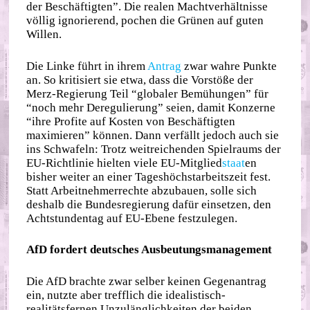
der Beschäftigten”. Die realen Machtverhältnisse
völlig ignorierend, pochen die Grünen auf guten
Willen.
Die Linke führt in ihrem
Antrag
zwar wahre Punkte
an. So kritisiert sie etwa, dass die Vorstöße der
Merz-Regierung Teil “globaler Bemühungen” für
“noch mehr Deregulierung” seien, damit Konzerne
“ihre Profite auf Kosten von Beschäftigten
maximieren” können. Dann verfällt jedoch auch sie
ins Schwafeln: Trotz weitreichenden Spielraums der
EU-Richtlinie hielten viele EU-Mitglied
staat
en
bisher weiter an einer Tageshöchstarbeitszeit fest.
Statt Arbeitnehmerrechte abzubauen, solle sich
deshalb die Bundesregierung dafür einsetzen, den
Achtstundentag auf EU-Ebene festzulegen.
AfD fordert deutsches Ausbeutungsmanagement
Die AfD brachte zwar selber keinen Gegenantrag
ein, nutzte aber trefflich die idealistisch-
realitätsfernen Unzulänglichkeiten der beiden