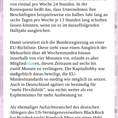
von einmal pro Woche 24 Stunden. In der
Konsequenz heißt das, dass Unternehmen ihre
Beschäftigten beispielsweise ein halbes Jahr lang an
sechs Tagen pro Woche je 13 Stunden lang schuften
lassen könnten, wenn sie es im darauffolgenden
Halbjahr ausgleichen.
Damit orientiert sich die Bundesregierung an einer
EU-Richtlinie. Diese sieht zwar einen Ausgleich der
Mehrarbeit über 48 Wochenstunden hinaus
innerhalb von vier Monaten vor, erlaubt es aber
Mitglied
staat
en, diesen Zeitraum auf sechs bis
zwölf Monate zu verlängern. Die Kapitallobby war
maßgeblich daran beteiligt, die EU-
Mindeststandards so niedrig wie möglich zu setzen.
Auch in Deutschland agitiert sie beständig für
“mehr Flexibilität”, was nichts weiter als ein
Euphemismus für mehr Ausbeutung ist.
Als ehemaliger Aufsichtsratschef des deutschen
Ablegers des US-Vermögensverwalters BlackRock
hat Bundeskanzler Friedrich Merz nie einen Hehl