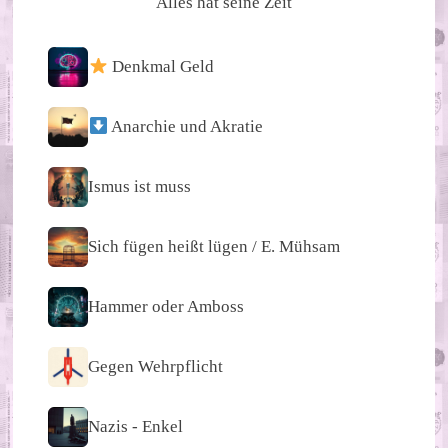
Alles hat seine Zeit
Denkmal Geld
Anarchie und Akratie
Ismus ist muss
Sich fügen heißt lügen / E. Mühsam
Hammer oder Amboss
Gegen Wehrpflicht
Nazis - Enkel