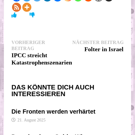
Beitragsnavigation
Nächs
VORHERIGER
NÄCHSTER BEITRAG
Vorheriger
Beitr
BEITRAG
Folter in Israel
Beitrag:
IPCC streicht
Katastrophenszenarien
DAS KÖNNTE DICH AUCH
INTERESSIEREN
Die Fronten werden verhärtet
21. August 2025