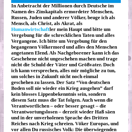
In Anbetracht der Millionen durch Deutsche im
Namen des Zinskapitals ermordeter Menschen,
Russen, Juden und anderer Völker, beuge ich als
Mensch, als Christ, als Akrat, als
Humanwirtschaft
ler mein Haupt und bitte um
Vergebung für die schrecklichen Taten und alles
Vergangene. Ich bitte um Vergebung für den
begangenen Völkermord und alles den Menschen
angetanen Elend. Als Nachgeborener kann ich das
Geschehene nicht ungeschehen machen und trage
nicht die Schuld der Väter und Größvater. Doch
ich kann versprechen, alles mir mögliche zu tun,
um solches in Zukunft nicht noch einmal
geschehen zu lassen. Der Satz “Von deutschen
Boden soll nie wieder ein Krieg ausgehen” darf
kein blosses Lippenbekenntnis sein, sondern
diesem Satz muss die Tat folgen. Auch wenn die
Verantwortlichen – oder besser gesagt – die
Verantwortungslosen – derzeit wieder Haß säen
und in der unverholenen Sprache des Dritten
Reiches nach Krieg schreien. Vöker Europas, und
vor allen Du russisches Volk: Die überwiegenden