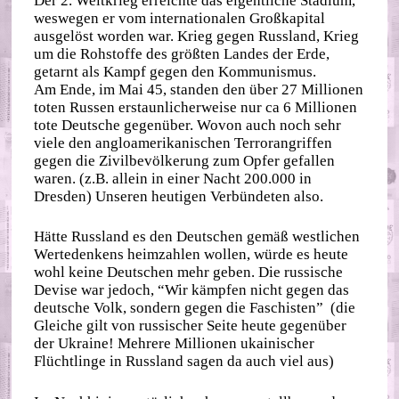
Der 2. Weltkrieg erreichte das eigentliche Stadium,
weswegen er vom internationalen Großkapital
ausgelöst worden war. Krieg gegen Russland, Krieg
um die Rohstoffe des größten Landes der Erde,
getarnt als Kampf gegen den Kommunismus.
Am Ende, im Mai 45, standen den über 27 Millionen
toten Russen erstaunlicherweise nur ca 6 Millionen
tote Deutsche gegenüber. Wovon auch noch sehr
viele den angloamerikanischen Terrorangriffen
gegen die Zivilbevölkerung zum Opfer gefallen
waren. (z.B. allein in einer Nacht 200.000 in
Dresden) Unseren heutigen Verbündeten also.
Hätte Russland es den Deutschen gemäß westlichen
Wertedenkens heimzahlen wollen, würde es heute
wohl keine Deutschen mehr geben. Die russische
Devise war jedoch, “Wir kämpfen nicht gegen das
deutsche Volk, sondern gegen die Faschisten” (die
Gleiche gilt von russischer Seite heute gegenüber
der Ukraine! Mehrere Millionen ukainischer
Flüchtlinge in Russland sagen da auch viel aus)