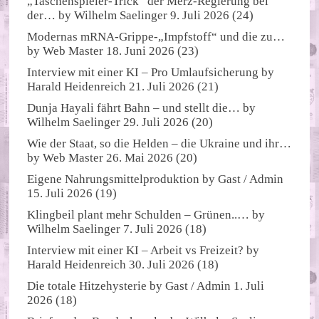
„Taschenspieler-Trick“ der Merz-Regierung bei
der…
by
Wilhelm Saelinger
9. Juli 2026
(24)
Modernas mRNA-Grippe-„Impfstoff“ und die zu…
by
Web Master
18. Juni 2026
(23)
Interview mit einer KI – Pro Umlaufsicherung
by
Harald Heidenreich
21. Juli 2026
(21)
Dunja Hayali fährt Bahn – und stellt die…
by
Wilhelm Saelinger
29. Juli 2026
(20)
Wie der Staat, so die Helden – die Ukraine und ihr…
by
Web Master
26. Mai 2026
(20)
Eigene Nahrungsmittelproduktion
by
Gast / Admin
15. Juli 2026
(19)
Klingbeil plant mehr Schulden – Grünen..…
by
Wilhelm Saelinger
7. Juli 2026
(18)
Interview mit einer KI – Arbeit vs Freizeit?
by
Harald Heidenreich
30. Juli 2026
(18)
Die totale Hitzehysterie
by
Gast / Admin
1. Juli
2026
(18)