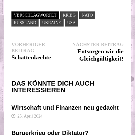
VERSCHLAGWORTET
KRIEG
NATO
RUSSLAND
UKRAINE
USA
Beitragsnavigation
Nächs
VORHERIGER
NÄCHSTER BEITRAG
Vorheriger
Beitr
BEITRAG
Entsorgen wir die
Beitrag:
Schattenkechte
Gleichgültigkeit!
DAS KÖNNTE DICH AUCH
INTERESSIEREN
Wirtschaft und Finanzen neu gedacht
25. April 2024
Bürgerkrieg oder Diktatur?