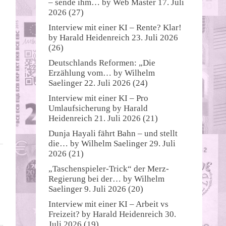
– sende ihm…
by
Web Master
17. Juli
2026
(27)
Interview mit einer KI – Rente? Klar!
by
Harald Heidenreich
23. Juli 2026
(26)
Deutschlands Reformen: „Die
Erzählung vom…
by
Wilhelm
Saelinger
22. Juli 2026
(24)
Interview mit einer KI – Pro
Umlaufsicherung
by
Harald
Heidenreich
21. Juli 2026
(21)
Dunja Hayali fährt Bahn – und stellt
die…
by
Wilhelm Saelinger
29. Juli
2026
(21)
„Taschenspieler-Trick“ der Merz-
Regierung bei der…
by
Wilhelm
Saelinger
9. Juli 2026
(20)
Interview mit einer KI – Arbeit vs
Freizeit?
by
Harald Heidenreich
30.
Juli 2026
(19)