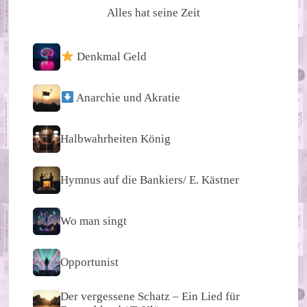
Alles hat seine Zeit
Denkmal Geld
Anarchie und Akratie
Halbwahrheiten König
Hymnus auf die Bankiers/ E. Kästner
Wo man singt
Opportunist
Der vergessene Schatz – Ein Lied für