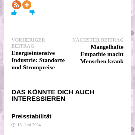
Beitragsnavigation
Nächs
VORHERIGER
NÄCHSTER BEITRAG
Vorheriger
Beitr
BEITRAG
Mangelhafte
Beitrag:
Energieintensive
Empathie macht
Industrie: Standorte
Menschen krank
und Strompreise
DAS KÖNNTE DICH AUCH
INTERESSIEREN
Preisstabilität
13. Juni 2024