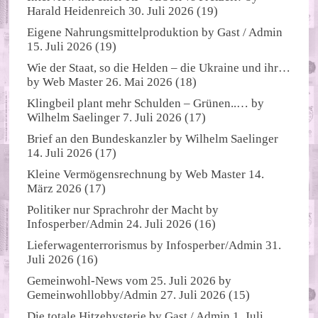
Harald Heidenreich
30. Juli 2026
(19)
Eigene Nahrungsmittelproduktion
by
Gast / Admin
15. Juli 2026
(19)
Wie der Staat, so die Helden – die Ukraine und ihr…
by
Web Master
26. Mai 2026
(18)
Klingbeil plant mehr Schulden – Grünen..…
by
Wilhelm Saelinger
7. Juli 2026
(17)
Brief an den Bundeskanzler
by
Wilhelm Saelinger
14. Juli 2026
(17)
Kleine Vermögensrechnung
by
Web Master
14.
März 2026
(17)
Politiker nur Sprachrohr der Macht
by
Infosperber/Admin
24. Juli 2026
(16)
Lieferwagenterrorismus
by
Infosperber/Admin
31.
Juli 2026
(16)
Gemeinwohl-News vom 25. Juli 2026
by
Gemeinwohllobby/Admin
27. Juli 2026
(15)
Die totale Hitzehysterie
by
Gast / Admin
1. Juli