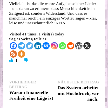
Vielleicht ist das die wahre Aufgabe solcher Lieder
– uns daran zu erinnern, dass Menschlichkeit kein
Zeitgeist ist, sondern Widerstand. Und dass es
manchmal reicht, ein einziges Wort zu sagen – klar,
leise und unerschütterlich: NEIN.
Visited 41 times, 1 visit(s) today
Sag es weiter, teile es!
1
Beitragsnavigation
Nächs
VORHERIGER
NÄCHSTER BEITRAG
Vorheriger
Beitr
BEITRAG
Das System arbeitet
Beitrag:
Warum finanzielle
mit Hochdruck, wir
Freiheit eine Lüge ist
auch!