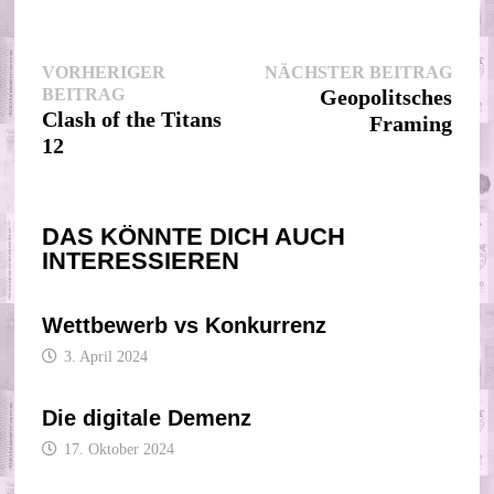
Beitragsnavigation
Nächs
VORHERIGER
NÄCHSTER BEITRAG
Vorheriger
Beitr
BEITRAG
Geopolitsches
Beitrag:
Clash of the Titans
Framing
12
DAS KÖNNTE DICH AUCH
INTERESSIEREN
Wettbewerb vs Konkurrenz
3. April 2024
Die digitale Demenz
17. Oktober 2024