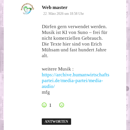
sagt:
Web master
22. März 2026 um 18:58 Uhr
Dürfen gern verwendet werden.
Musik ist KI von Suno – frei für
nicht komerziellen Gebrauch.
Die Texte hier sind von Erich
Mühsam und fast hundert Jahre
alt.
weitere Musik :
https://archive.humanwirtschafts
partei.de/media-partei/media-
audio/
mfg
1
ANTWORTEN