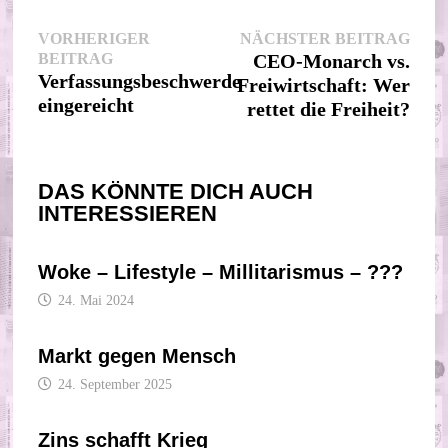
Beitragsnavigation
Nächs
VORHERIGER
NÄCHSTER BEITRAG
Vorheriger
Beitr
BEITRAG
CEO-Monarch vs.
Beitrag:
Verfassungsbeschwerde
Freiwirtschaft: Wer
eingereicht
rettet die Freiheit?
DAS KÖNNTE DICH AUCH
INTERESSIEREN
Woke – Lifestyle – Millitarismus – ???
24. Mai 2024
Markt gegen Mensch
24. September 2025
Zins schafft Krieg