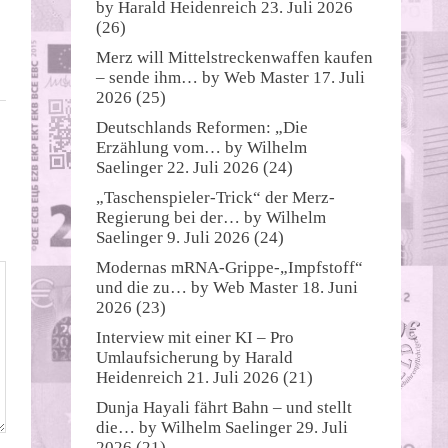
by
Harald Heidenreich
23. Juli 2026
(26)
Merz will Mittelstreckenwaffen kaufen
– sende ihm…
by
Web Master
17. Juli
2026
(25)
Deutschlands Reformen: „Die
Erzählung vom…
by
Wilhelm
Saelinger
22. Juli 2026
(24)
„Taschenspieler-Trick“ der Merz-
Regierung bei der…
by
Wilhelm
Saelinger
9. Juli 2026
(24)
Modernas mRNA-Grippe-„Impfstoff“
und die zu…
by
Web Master
18. Juni
2026
(23)
Interview mit einer KI – Pro
Umlaufsicherung
by
Harald
Heidenreich
21. Juli 2026
(21)
Dunja Hayali fährt Bahn – und stellt
die…
by
Wilhelm Saelinger
29. Juli
2026
(21)