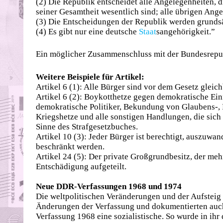
(2) Die Republik entscheidet alle Angelegenheiten, 
seiner Gesamtheit wesentlich sind; alle übrigen Ang
(3) Die Entscheidungen der Republik werden grundsä
(4) Es gibt nur eine deutsche
Staat
sangehörigkeit.”
Ein möglicher Zusammenschluss mit der Bundesrepub
Weitere Beispiele für Artikel:
Artikel 6 (1): Alle Bürger sind vor dem Gesetz gleich
Artikel 6 (2): Boykotthetze gegen demokratische Ei
demokratische Politiker, Bekundung von Glaubens-, 
Kriegshetze und alle sonstigen Handlungen, die sich
Sinne des Strafgesetzbuches.
Artikel 10 (3): Jeder Bürger ist berechtigt, auszuwa
beschränkt werden.
Artikel 24 (5): Der private Großgrundbesitz, der meh
Entschädigung aufgeteilt.
Neue DDR-Verfassungen 1968 und 1974
Die weltpolitischen Veränderungen und der Aufsteig
Änderungen der Verfassung und dokumentierten auch
Verfassung 1968 eine sozialistische. So wurde in ih