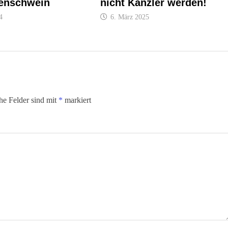
enschwein
nicht Kanzler werden!
4
6. März 2025
che Felder sind mit
*
markiert