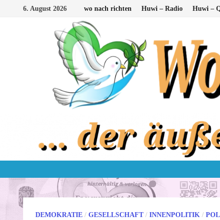
Zum
6. August 2026
wo nach richten
Huwi – Radio
Huwi – Q
Inhalt
springen
DEMOKRATIE
/
GESELLSCHAFT
/
INNENPOLITIK
/
POL