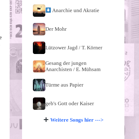
Anarchie und Akratie
Der Mohr
e
n
Lützower Jagd / T. Körner
Gesang der jungen
Anarchisten / E. Mühsam
Türme aus Papier
geb's Gott oder Kaiser
Weitere Songs hier --->