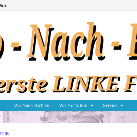
uiz
Wo-Nach-Richten
Wo-Noch-Info
Service
ITIK