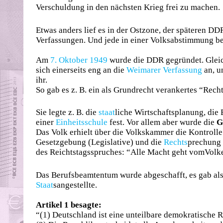
Verschuldung in den nächsten Krieg frei zu machen.
Etwas anders lief es in der Ostzone, der späteren DD
Verfassungen. Und jede in einer Volksabstimmung be
Am
7. Oktober 1949
wurde die DDR gegründet. Gleich
sich einerseits eng an die
Weimarer Verfassung
an, u
ihr.
So gab es z. B. ein als Grundrecht verankertes “Rech
Sie legte z. B. die
staat
liche Wirtschaftsplanung, die
einer
Einheitsschule
fest. Vor allem aber wurde die
G
Das Volk erhielt über die Volkskammer die Kontrolle 
Gesetzgebung (Legislative) und die
Rechts
prechung 
des Reichtstagsspruches: “Alle Macht geht vomVolk
Das Berufsbeamtentum wurde abgeschafft, es gab al
Staat
sangestellte.
Artikel 1 besagte:
“(1) Deutschland ist eine unteilbare demokratische R