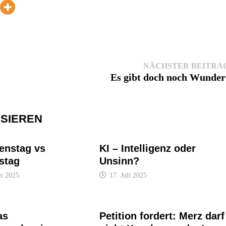
NÄCHSTER BEITRA
Es gibt doch noch Wunder
SSIEREN
denstag vs
KI – Intelligenz oder
stag
Unsinn?
r 2025
17. Juli 2025
as
Petition fordert: Merz darf