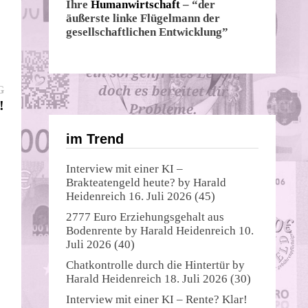
Ihre
Humanwirtschaft
– “der
äußerste linke Flügelmann der
gesellschaftlichen Entwicklung”
Nächster
G
Beitrag:
!
im Trend
Interview mit einer KI –
Brakteatengeld heute?
by
Harald
Heidenreich
16. Juli 2026
(45)
2777 Euro Erziehungsgehalt aus
Bodenrente
by
Harald Heidenreich
10.
Juli 2026
(40)
Chatkontrolle durch die Hintertür
by
Harald Heidenreich
18. Juli 2026
(30)
Interview mit einer KI – Rente? Klar!