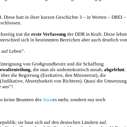
R. Diese hatt in ihrer kurzen Geschichte 3 – in Worten – DREI –
schlossen.
zeitig trat die
erste Verfassung
der DDR in Kraft. Diese lehnt
nterschied sich in bestimmten Bereichen aber auch deutlich vo
t auf Leben”.
 Enteignung von Großgrundbesitz und die Schaffung
ewaltenteilung
, die man als undemokratisch ansah,
abgelehnt
.
über die Regierung (Exekutive, den Ministerrat), die
(Judikative, Absetzbarkeit von Richtern). Quasi die Umsetzung
e aus”!
so keine Beamten des
Staat
es mehr, sondern nur noch
epublik; sie baut sich auf den deutschen Ländern auf.