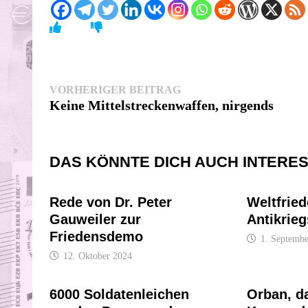
Beitragsnavigation
Vorheriger
VORHERIGER BEITRAG
Beitrag:
Keine Mittelstreckenwaffen, nirgends
DAS KÖNNTE DICH AUCH INTERE
Rede von Dr. Peter
Weltfrie
Gauweiler zur
Antikrieg
Friedensdemo
1. Septembe
12. Oktober 2024
6000 Soldatenleichen
Orban, d