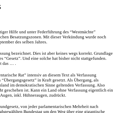
s
tiger Hilfe und unter Federführung des “Westmächte”
tlichen Besatzungszonen. Mit dieser Verkündung wurde noch
ptember des selben Jahres.
sung bezeichnet. Dies ist aber keines wegs korrekt. Grundlage
s “Gesetz”. Und eine solche hat bisher nicht stattgefunden.
t das … .
tarische Rat” intensiv an diesem Text als Verfassung
s “Übergangsgesetz” in Kraft gesetzt. Als Übergang, als
chland im demokratischen Sinne geltenden Verfassung. Also
ht geschehen ist. Kann ein Land ohne Verfassung eigentlich ein
Augen, inkl. Hühneraugen, zudrückt.
undgesetz, von jeder parlamentarischen Mehrheit nach
s abgewählten Bundestag um den Weg über eine gigantische