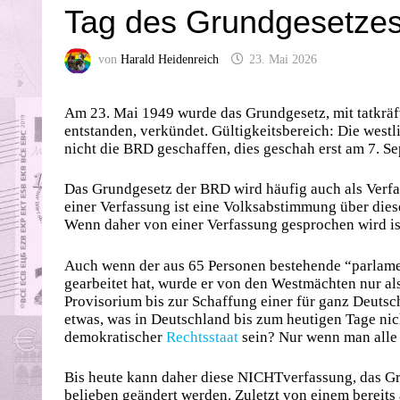
Tag des Grundgesetze
von
Harald Heidenreich
23. Mai 2026
Am 23. Mai 1949 wurde das Grundgesetz, mit tatkräf
entstanden, verkündet. Gültigkeitsbereich: Die wes
nicht die BRD geschaffen, dies geschah erst am 7. Se
Das Grundgesetz der BRD wird häufig auch als Verfas
einer Verfassung ist eine Volksabstimmung über diese
Wenn daher von einer Verfassung gesprochen wird is
Auch wenn der aus 65 Personen bestehende “parlamen
gearbeitet hat, wurde er von den Westmächten nur al
Provisorium bis zur Schaffung einer für ganz Deuts
etwas, was in Deutschland bis zum heutigen Tage nic
demokratischer
Rechts
staat
sein? Nur wenn man alle 
Bis heute kann daher diese NICHTverfassung, das Gr
belieben geändert werden. Zuletzt von einem bereit