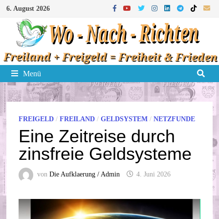
Zum
6. August 2026
Inhalt
springen
Menü
FREIGELD
/
FREILAND
/
GELDSYSTEM
/
NETZFUNDE
Eine Zeitreise durch
zinsfreie Geldsysteme
von
Die Aufklaerung / Admin
4. Juni 2026