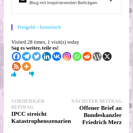
Freigeld – historisch
Visited 28 times, 1 visit(s) today
Sag es weiter, teile es!
Beitragsnavigation
Nächs
VORHERIGER
NÄCHSTER BEITRAG
Vorheriger
Beitr
BEITRAG
Offener Brief an
Beitrag:
IPCC streicht
Bundeskanzler
Katastrophenszenarien
Friedrich Merz