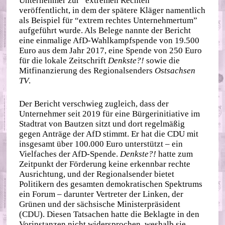
Unternehmer zur “extremen Rechten”
veröffentlicht, in dem der spätere Kläger namentlich
als Beispiel für “extrem rechtes Unternehmertum”
aufgeführt wurde. Als Belege nannte der Bericht
eine einmalige AfD-Wahlkampfspende von 19.500
Euro aus dem Jahr 2017, eine Spende von 250 Euro
für die lokale Zeitschrift
Denkste?!
sowie die
Mitfinanzierung des Regionalsenders
Ostsachsen
TV
.
Der Bericht verschwieg zugleich, dass der
Unternehmer seit 2019 für eine Bürgerinitiative im
Stadtrat von Bautzen sitzt und dort regelmäßig
gegen Anträge der AfD stimmt. Er hat die CDU mit
insgesamt über 100.000 Euro unterstützt – ein
Vielfaches der AfD-Spende.
Denkste?!
hatte zum
Zeitpunkt der Förderung keine erkennbar rechte
Ausrichtung, und der Regionalsender bietet
Politikern des gesamten demokratischen Spektrums
ein Forum – darunter Vertreter der Linken, der
Grünen und der sächsische Ministerpräsident
(CDU). Diesen Tatsachen hatte die Beklagte in den
Vorinstanzen nicht widersprochen, weshalb sie