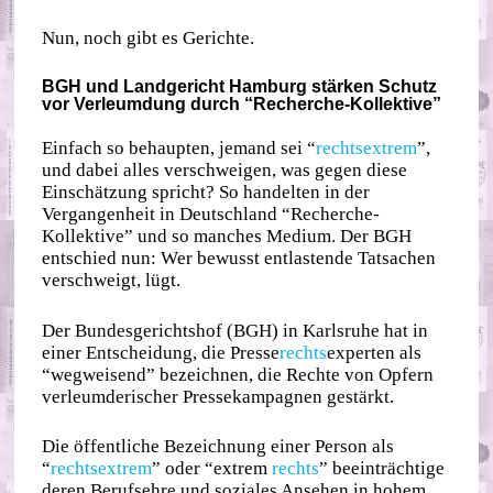
Nun, noch gibt es Gerichte.
BGH und Landgericht Hamburg stärken Schutz
vor Verleumdung durch “Recherche-Kollektive”
Einfach so behaupten, jemand sei “
rechtsextrem
”,
und dabei alles verschweigen, was gegen diese
Einschätzung spricht? So handelten in der
Vergangenheit in Deutschland “Recherche-
Kollektive” und so manches Medium. Der BGH
entschied nun: Wer bewusst entlastende Tatsachen
verschweigt, lügt.
Der Bundesgerichtshof (BGH) in Karlsruhe hat in
einer Entscheidung, die Presse
rechts
experten als
“wegweisend” bezeichnen, die Rechte von Opfern
verleumderischer Pressekampagnen gestärkt.
Die öffentliche Bezeichnung einer Person als
“
rechtsextrem
” oder “extrem
rechts
” beeinträchtige
deren Berufsehre und soziales Ansehen in hohem