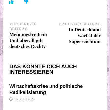
Beitragsnavigation
Nächs
VORHERIGER
NÄCHSTER BEITRAG
Vorheriger
Beitr
BEITRAG
In Deutschland
Beitrag:
Meinungsfreiheit:
wächst der
Und überall gilt
Superreichtum
deutsches Recht?
DAS KÖNNTE DICH AUCH
INTERESSIEREN
Wirtschaftskrise und politische
Radikalisierung
15. April 2025