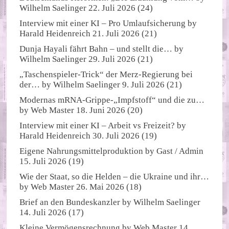
Wilhelm Saelinger
22. Juli 2026
(24)
Interview mit einer KI – Pro Umlaufsicherung
by
Harald Heidenreich
21. Juli 2026
(21)
Dunja Hayali fährt Bahn – und stellt die…
by
Wilhelm Saelinger
29. Juli 2026
(21)
„Taschenspieler-Trick“ der Merz-Regierung bei
der…
by
Wilhelm Saelinger
9. Juli 2026
(21)
Modernas mRNA-Grippe-„Impfstoff“ und die zu…
by
Web Master
18. Juni 2026
(20)
Interview mit einer KI – Arbeit vs Freizeit?
by
Harald Heidenreich
30. Juli 2026
(19)
Eigene Nahrungsmittelproduktion
by
Gast / Admin
15. Juli 2026
(19)
Wie der Staat, so die Helden – die Ukraine und ihr…
by
Web Master
26. Mai 2026
(18)
Brief an den Bundeskanzler
by
Wilhelm Saelinger
14. Juli 2026
(17)
Kleine Vermögensrechnung
by
Web Master
14.